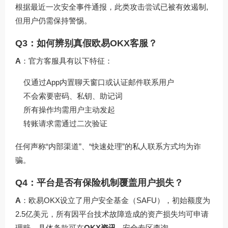
根据最近一次安全事件通报，此类攻击尝试已被有效遏制,
但用户仍需保持警惕。
Q3：如何辨别真假欧易OKX客服？
A
：官方客服具有以下特征：
仅通过App内置聊天窗口或认证邮件联系用户
不会索要密码、私钥、助记词
所有操作均需用户主动发起
转账请求需通过二次验证
任何声称“内部渠道”、“快速处理”的私人联系方式均为诈
骗。
Q4：平台是否有保险机制覆盖用户损失？
A
：欧易OKX设立了用户安全基金（SAFU），初始额度为
2.5亿美元，所有因平台技术故障造成的资产损失均可申请
理赔，具体条款可在
OKX资讯
- 安全专区查询。