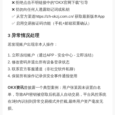
❌ 拒绝点击不明链接中的“OKX官网下载”引导
❌ 切勿向任何人透露助记词或私钥
✅ 从官方渠道
https://zh-okzj.com.cn/
获取最新版本App
✅ 启用交易验证码功能（手机+邮箱双重确认）
3 异常情况处理
若发现账户出现非本人操作：
立即冻结账户（通过APP - 安全中心 - 立即冻结）
修改密码并退出所有设备登录状态
联系官方客服通道（非社交软件私聊）
保留所有操作记录供安全事件通报使用
OKX资讯
曾披露一个典型案例：用户张某因未设置白名
单，导致API密钥被窃取后机器人自动交易，平台风控系统
在3秒内识别到异常交易模式并拦截,最终用户资产毫发无
损。