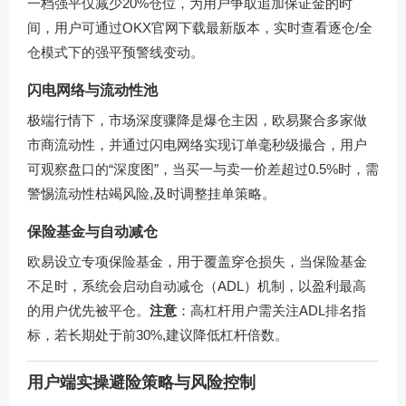
一档强平仅减少20%仓位，为用户争取追加保证金的时
间，用户可通过
OKX官网下载
最新版本，实时查看逐仓/全
仓模式下的强平预警线变动。
闪电网络与流动性池
极端行情下，市场深度骤降是爆仓主因，欧易聚合多家做
市商流动性，并通过闪电网络实现订单毫秒级撮合，用户
可观察盘口的“深度图”，当买一与卖一价差超过0.5%时，需
警惕流动性枯竭风险,及时调整挂单策略。
保险基金与自动减仓
欧易设立专项保险基金，用于覆盖穿仓损失，当保险基金
不足时，系统会启动自动减仓（ADL）机制，以盈利最高
的用户优先被平仓。
注意
：高杠杆用户需关注ADL排名指
标，若长期处于前30%,建议降低杠杆倍数。
用户端实操避险策略与风险控制