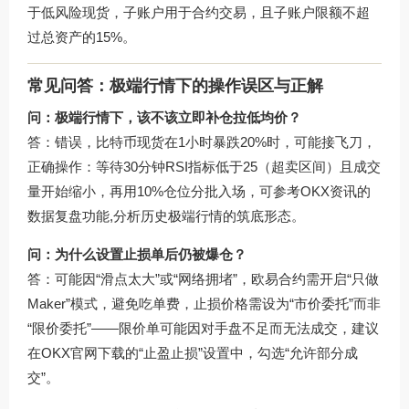
于低风险现货，子账户用于合约交易，且子账户限额不超
过总资产的15%。
常见问答：极端行情下的操作误区与正解
问：极端行情下，该不该立即补仓拉低均价？
答：错误，比特币现货在1小时暴跌20%时，可能接飞刀，
正确操作：等待30分钟RSI指标低于25（超卖区间）且成交
量开始缩小，再用10%仓位分批入场，可参考
OKX资讯
的
数据复盘功能,分析历史极端行情的筑底形态。
问：为什么设置止损单后仍被爆仓？
答：可能因“滑点太大”或“网络拥堵”，欧易合约需开启“只做
Maker”模式，避免吃单费，止损价格需设为“市价委托”而非
“限价委托”——限价单可能因对手盘不足而无法成交，建议
在
OKX官网下载
的“止盈止损”设置中，勾选“允许部分成
交”。