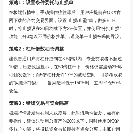
策略1：设置条件委托与止损单
在极端行情中，手动操作往往滞后，用户应提前在
OKX官
网下载
的合约交易界面，设置“止损/止盈”单，做多ETH
时，将止损设在20日均线下方3%位置，并使用“分批止损”
功能（分3笔以不同价格挂单）,避免单一止损被瞬间吞没。
策略2：杠杆倍数动态调整
建议普通用户将杠杆控制在3-5倍以内，专业交易者不超过
10倍，历史数据显示，在50倍杠杆下，价格仅需波动2%即
可触发强平；而5倍杠杆允许17%的波动空间，可参考欧易
的“风险率”指标——当风险率低于150%时，立即平仓50%
仓位。
策略3：错峰交易与资金隔离
极端行情常发生在周末或凌晨，此时流动性最差，如有必
要操作，建议只动用总资产的20%以下，同时使用OKX的
多账户功能，将投机资金与长期持有资金分离，主账户用