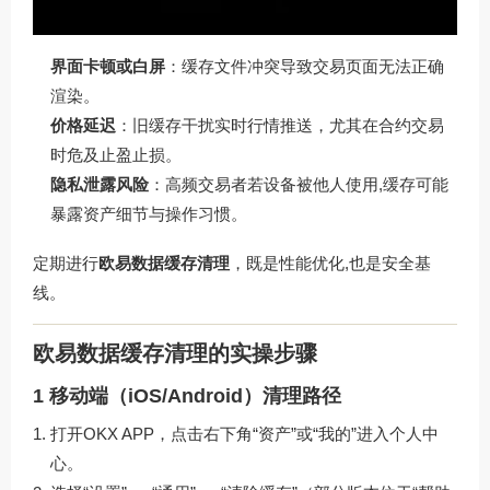
界面卡顿或白屏
：缓存文件冲突导致交易页面无法正确
渲染。
价格延迟
：旧缓存干扰实时行情推送，尤其在合约交易
时危及止盈止损。
隐私泄露风险
：高频交易者若设备被他人使用,缓存可能
暴露资产细节与操作习惯。
定期进行
欧易数据缓存清理
，既是性能优化,也是安全基
线。
欧易数据缓存清理的实操步骤
1 移动端（iOS/Android）清理路径
打开OKX APP，点击右下角“资产”或“我的”进入个人中
心。