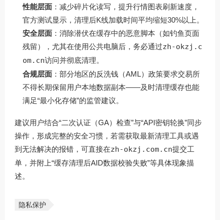
性能层面
：减少碎片化读写，提升行情图表刷新速度，
官方测试显示，清理后K线加载时间平均缩短30%以上。
安全层面
：消除潜伏在缓存中的恶意脚本（如钓鱼页面
残留），尤其在使用公共电脑后，务必通过
zh-okzj.c
om.cn
访问并彻底清理。
合规层面
：部分地区的反洗钱（AML）政策要求交易所
不得长期保留用户本地数据副本——及时清理缓存也能
满足“最小化存储”的监管建议。
建议用户结合“二次认证（GA）检查”与“API密钥轮换”同步
操作，形成完整的安全习惯，若需获取最新清理工具或遇
到无法解决的报错，可直接在
zh-okzj.com.cn
提交工
单，并附上“缓存清理后AID数据校验失败”等具体现象描
述。
隐私保护