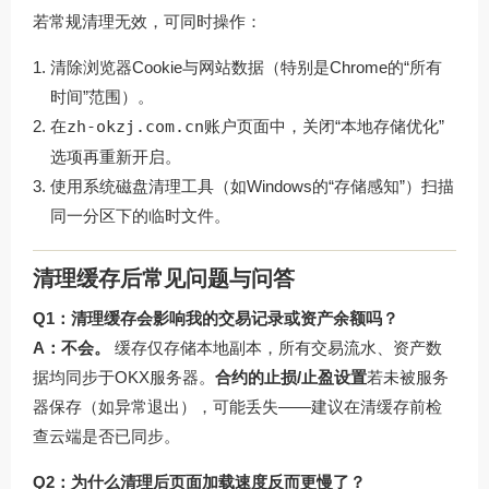
若常规清理无效，可同时操作：
清除浏览器Cookie与网站数据（特别是Chrome的“所有
时间”范围）。
在
zh-okzj.com.cn
账户页面中，关闭“本地存储优化”
选项再重新开启。
使用系统磁盘清理工具（如Windows的“存储感知”）扫描
同一分区下的临时文件。
清理缓存后常见问题与问答
Q1：清理缓存会影响我的交易记录或资产余额吗？
A：不会。
缓存仅存储本地副本，所有交易流水、资产数
据均同步于OKX服务器。
合约的止损/止盈设置
若未被服务
器保存（如异常退出），可能丢失——建议在清缓存前检
查云端是否已同步。
Q2：为什么清理后页面加载速度反而更慢了？