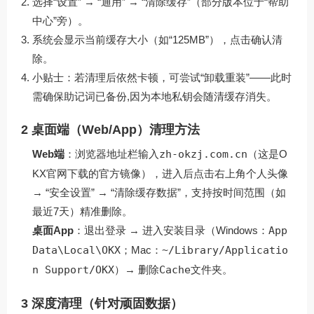
选择“设置” → “通用” → “清除缓存”（部分版本位于“帮助
中心”旁）。
系统会显示当前缓存大小（如“125MB”），点击确认清
除。
小贴士
：若清理后依然卡顿，可尝试“卸载重装”——此时
需确保助记词已备份,因为本地私钥会随清缓存消失。
2 桌面端（Web/App）清理方法
Web端
：浏览器地址栏输入
zh-okzj.com.cn
（这是
O
KX官网下载
的官方镜像），进入后点击右上角个人头像
→ “安全设置” → “清除缓存数据”，支持按时间范围（如
最近7天）精准删除。
桌面App
：退出登录 → 进入安装目录（Windows：
App
Data\Local\OKX
；Mac：
~/Library/Applicatio
n Support/OKX
）→ 删除
Cache
文件夹。
3 深度清理（针对顽固数据）