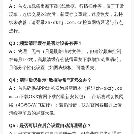
A：
首次加载需重新下载K线数据、行情插件等，属于正常
现象，连续交易2-3次后，新缓存会重建，速度恢复，若持
续未改善，请登录
zh-okzj.com.cn
检查网络延迟与节点
选择。
Q3：频繁清理缓存是否对设备有害？
A：
物理上无害（只是删除临时文件），但建议频率控制
在每月1-2次，高频清缓存会使得重复下载增加流量消耗，
且部分个性化设置（如图表模板）可能丢失。
Q4：清理后仍提示“数据异常”该怎么办？
A：
首先确保APP/浏览器为最新版本（通过
zh-okzj.co
m.cn
下载
OKX官网下载
的最新安装包），然后尝试切换网
络（4G/5G/WiFi互转）；若仍报错，联系官网客服并上传
清缓存前后的屏幕录像。
Q5：是否可以在后台设置自动清理缓存？
A：
当前官方未提供自动清理开关，但专业交易者可通过