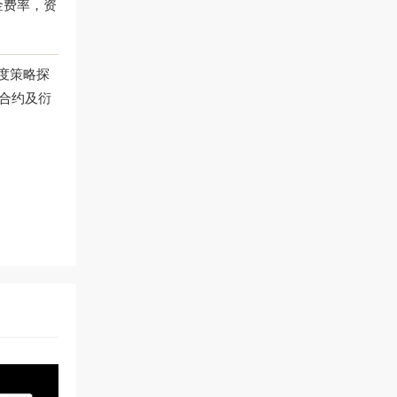
资金费率，资
度策略探
合约及衍