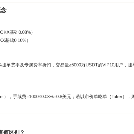
概念
X基础0.08%）
基础0.10%）
2%挂单费率及专属费率折扣，交易量≥5000万USDT的VIP10用户，挂单
手续费=1000×0.08%=0.8美元；若以市价单吃单（Taker），则=
”有何区别？