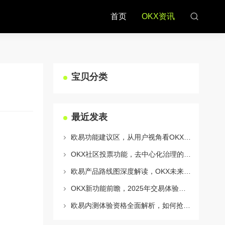
首页
OKX资讯
宝贝分类
最近发表
欧易功能建议区，从用户视角看OKX生态的迭代与进化
OKX社区投票功能，去中心化治理的核心动力与实战指南
欧易产品路线图深度解读，OKX未来的生态蓝图与战略布局
OKX新功能前瞻，2025年交易体验将迎来哪些颠覆性升级？
欧易内测体验资格全面解析，如何抢占OKX生态新机遇