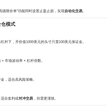
“高级限价单”功能同时设置止盈止损，实现
自动化交易
。
全仓模式
倍杠杆下，开价值1000美元的头寸只需100美元保证金。
= 市场波动率 × 杠杆倍数。
资金，适合高风险策略。
，适合套利或
对冲交易
，但需更谨慎。