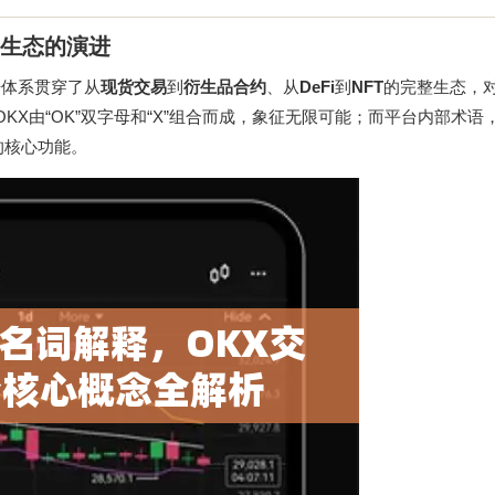
3生态的演进
语体系贯穿了从
现货交易
到
衍生品合约
、从
DeFi
到
NFT
的完整生态，
KX由“OK”双字母和“X”组合而成，象征无限可能；而平台内部术语，
的核心功能。