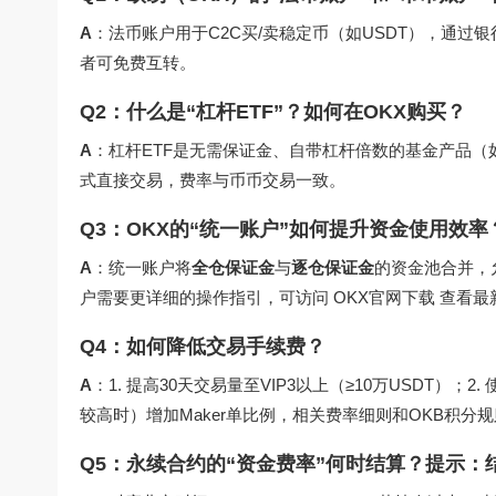
A
：法币账户用于C2C买/卖稳定币（如USDT），通过
者可免费互转。
Q2：什么是“杠杆ETF”？如何在OKX购买？
A
：杠杆ETF是无需保证金、自带杠杆倍数的基金产品（如
式直接交易，费率与币币交易一致。
Q3：OKX的“统一账户”如何提升资金使用效率
A
：统一账户将
全仓保证金
与
逐仓保证金
的资金池合并，
户需要更详细的操作指引，可访问
OKX官网下载
查看最
Q4：如何降低交易手续费？
A
：1. 提高30天交易量至VIP3以上（≥10万USDT）
较高时）增加Maker单比例，相关费率细则和OKB积分
Q5：永续合约的“资金费率”何时结算？提示：结算时间