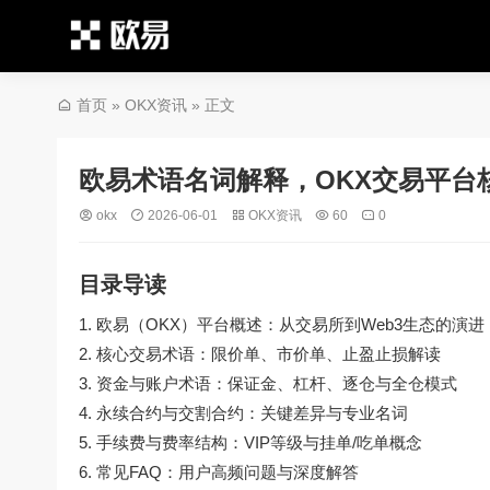
首页
»
OKX资讯
» 正文
欧易术语名词解释，OKX交易平台
okx
2026-06-01
OKX资讯
60
0
目录导读
欧易（OKX）平台概述：从交易所到Web3生态的演进
核心交易术语：限价单、市价单、止盈止损解读
资金与账户术语：保证金、杠杆、逐仓与全仓模式
永续合约与交割合约：关键差异与专业名词
手续费与费率结构：VIP等级与挂单/吃单概念
常见FAQ：用户高频问题与深度解答