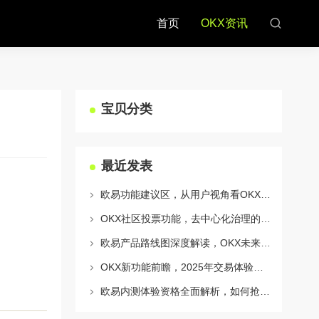
首页
OKX资讯
宝贝分类
最近发表
欧易功能建议区，从用户视角看OKX生态的迭代与进化
OKX社区投票功能，去中心化治理的核心动力与实战指南
欧易产品路线图深度解读，OKX未来的生态蓝图与战略布局
OKX新功能前瞻，2025年交易体验将迎来哪些颠覆性升级？
欧易内测体验资格全面解析，如何抢占OKX生态新机遇