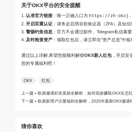
关于OKX平台的安全提醒
认准官方链接
：唯一正确入口为
https://zh-okzj.
开启双重认证
：请务必启用谷歌验证器（2FA）及短
警惕钓鱼信息
：官方不会通过邮件、Telegram私信
及时检查资产
：领取红包后，请立即在“资产总览”中
通过以上详解,希望您能顺利解锁
OKX新人红包
，开启安
您的专属福利吧！
OKX
红包
上一篇
欧易邀请好友奖励全解析，如何高效赚取OKX生态
下一篇
欧易新用户注册福利全解析，2025年最新OKX邀
猜你喜欢