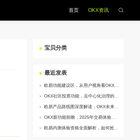
首页
OKX资讯
宝贝分类
最近发表
欧易功能建议区，从用户视角看OKX生态的迭代与进化
OKX社区投票功能，去中心化治理的核心动力与实战指南
欧易产品路线图深度解读，OKX未来的生态蓝图与战略布局
OKX新功能前瞻，2025年交易体验将迎来哪些颠覆性升级？
欧易内测体验资格全面解析，如何抢占OKX生态新机遇