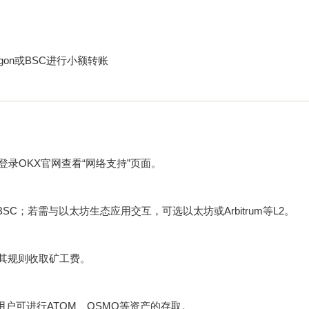
on或BSC进行小额转账
登录OKX官网查看“网络支持”页面。
SC；若需与以太坊生态应用交互，可选以太坊或Arbitrum等L2。
照其规则收取矿工费。
链，用户可进行ATOM、OSMO等资产的存取。