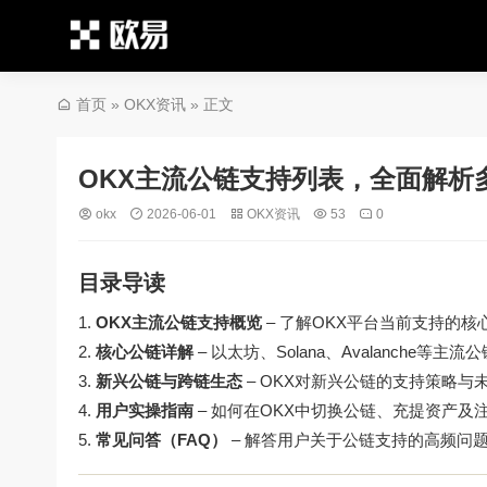
首页
»
OKX资讯
» 正文
OKX主流公链支持列表，全面解析
okx
2026-06-01
OKX资讯
53
0
目录导读
OKX主流公链支持概览
– 了解OKX平台当前支持的核
核心公链详解
– 以太坊、Solana、Avalanche等主
新兴公链与跨链生态
– OKX对新兴公链的支持策略与
用户实操指南
– 如何在OKX中切换公链、充提资产及
常见问答（FAQ）
– 解答用户关于公链支持的高频问