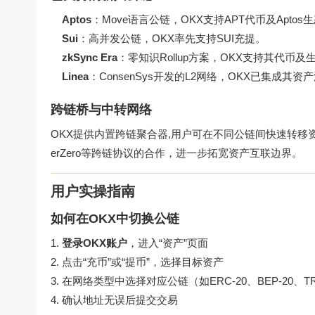
Aptos
：Move语言公链，OKX支持APT代币及Aptos
Sui
：高并发公链，OKX率先支持SUI充提。
zkSync Era
：零知识Rollup方案，OKX支持其代币及
Linea
：ConsenSys开发的L2网络，OKX已集成其资
跨链桥与中转网络
OKX提供内置跨链聚合器,用户可在不同公链间快速转移资产，例
erZero等跨链协议的合作，进一步拓宽资产互联边界。
用户实操指南
如何在OKX中切换公链
登录OKX账户
，进入“资产”页面
点击“充币”或“提币”，选择目标资产
在网络类型中选择对应公链（如ERC-20、BEP-20、TR
确认地址无误后提交交易