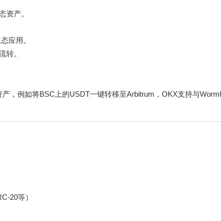
生态资产。
生态应用。
产流转。
如将BSC上的USDT一键转移至Arbitrum，OKX支持与Wormho
C-20等）