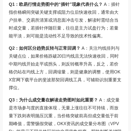
Q1：欧易行情走势图中的“插针”现象代表什么？
A：插针
指价格瞬间突破关键支撑或阻力位后快速收回，通常由大
户挂单、交易所清算或消息面冲击引发，解读时需结合当
时成交量，若插针伴随巨量，往往是主力试盘行为；若量
能平淡，则可能是流动性不足导致的技术性偏离。
Q2：如何区分趋势反转与正常回调？
A：关注均线排列与
关键点位，如果价格跌破20日均线且无法快速收回，同时
中期均线开始走平或拐头，则反转概率升高，反之，若价
格仍站在均线上方，回调缩量，则是健康的调整，使用
OK
X官网下载
平台的斐波那契回调线工具，可辅助识别重要支
撑位。
Q3：为什么成交量在解读走势图时如此重要？
A：成交量
是市场参与度的直接体现，无量上涨往往不可持续，而放
量下跌则表明抛压沉重，当价格突破前高但成交量低于前
期峰值，需警惕假突破，OKX资讯的成交量分布图（VPV