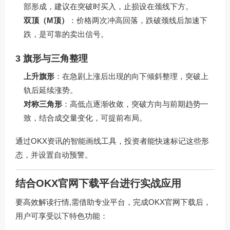
部形成，建议在突破时买入，止损设在颈线下方。
双顶（M顶）
：价格两次冲高回落，跌破颈线后加速下
跌，是可靠的卖出信号。
3 旗形与三角整理
上升旗形
：在急剧上涨后出现的向下倾斜整理，突破上
轨后延续涨势。
对称三角形
：高低点逐渐收敛，突破方向与前期趋势一
致，结合成交量变化，可提前布局。
通过
OKX资讯
的智能画线工具，投资者能快速标记这些形
态，并设置自动预警。
结合OKX官网下载平台进行实战应用
要高效解读行情,需借助专业平台，完成
OKX官网下载
后，
用户可享受以下特色功能：