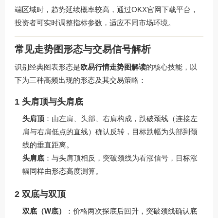
端区域时，趋势延续概率较高，通过
OKX官网下载
平台，
投资者可实时调整指标参数，适应不同市场环境。
常见走势图形态与交易信号解析
识别经典图表形态是
欧易行情走势图解读
的核心技能，以
下为三种高频出现的形态及其交易策略：
1 头肩顶与头肩底
头肩顶
：由左肩、头部、右肩构成，跌破颈线（连接左
肩与右肩低点的直线）确认反转，目标跌幅为头部到颈
线的垂直距离。
头肩底
：与头肩顶相反，突破颈线为看涨信号，目标涨
幅同样由形态高度测算。
2 双底与双顶
双底（W底）
：价格两次探底后回升，突破颈线确认底