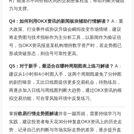
R）能显示不同价格区间的交易密集程度，帮助判断关键阻
力与支撑。
Q4：如何利用OKX资讯的新闻板块辅助行情解读？
A：重
大政策、行业事件或协议升级会瞬间改变市场情绪，建议
将走势图与技术指标作为主分析工具，以新闻作为验证信
号，当OKX资讯报道某机构增持数字资产时，若走势图已
形成突破形态，则信号可靠性更高。
Q5：对于新手，最适合在哪种周期图表上练习解读？
A：
建议从1小时和4小时图入手，这两个周期既避免了分钟图
的剧烈噪音，又比日线图提供更多交易机会，待熟练后，
再逐步加入日线与周线图判断大趋势，通过
OKX资讯
的模
拟交易功能，可在零风险环境中反复练习。
掌握
欧易行情走势图解读
并非一蹴而就，需要持续学习与
实践，建议投资者每天花30分钟复盘OKX资讯上的历史走
势，记录自己的判断与市场实际走势的差异，逐步提升盘