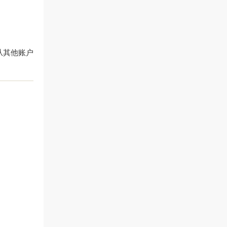
从其他账户