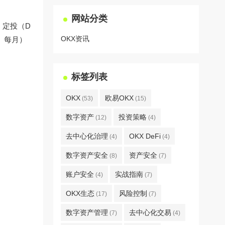
网站分类
，定投（D
OKX资讯
周、每月）
标签列表
OKX
欧易OKX
(53)
(15)
数字资产
投资策略
(12)
(4)
去中心化治理
OKX DeFi
(4)
(4)
数字资产安全
资产安全
(8)
(7)
账户安全
实战指南
(4)
(7)
OKX生态
风险控制
(17)
(7)
数字资产管理
去中心化交易
(7)
(4)