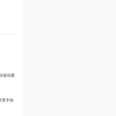
但波动通
享受手续