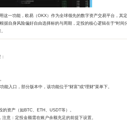
启用这一功能，欧易（OKX）作为全球领先的数字资产交易平台，其
可根据自身风险偏好自由选择标的与周期，定投的核心逻辑在于“时间
者。
程：
。
”功能入口，部分版本中，该功能位于“财富”或“理财”菜单下。
的资产（如BTC、ETH、USDT等）。
），注意：定投金额需在账户余额充足的前提下设置。