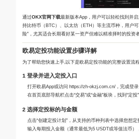
通过
OKX官网下载
最新版本App，用户可以轻松找到并
持比特币（BTC）、以太坊（ETH）等主流币种，用户
险”，尤其适合长期看好某一资产但难以精准择时的投资
欧易定投功能设置步骤详解
为了帮助您快速上手,以下是欧易定投功能的完整设置流
1 登录并进入定投入口
打开欧易App或访问
https://zh-okzj.com.cn/
，完成登录
在首页底部导航栏点击“交易”或“金融”板块，找到“定投
2 选择定投标的与金额
点击“创建定投计划”，从支持的币种列表中选择您想定投
输入每期投入金额（通常最低为5 USDT或等值法币