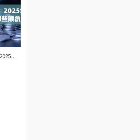
OKX新功能前瞻，2025年交易体验将迎来哪些颠覆性升级？