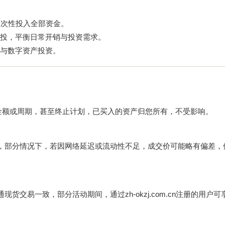
一次性投入全部资金。
投，平衡日常开销与投资需求。
与数字资产投资。
改金额或周期，甚至终止计划，已买入的资产归您所有，不受影响。
，部分情况下，若因网络延迟或流动性不足，成交价可能略有偏差，
通现货交易一致，部分活动期间，通过
zh-okzj.com.cn
注册的用户可