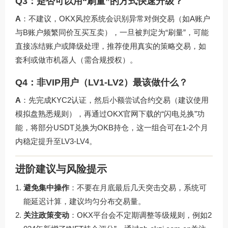
Q3：是否可以用“刷量”的方式快速升级？
A
：不建议，OKX风控系统会识别异常对倒交易（如A账户
与B账户频繁同价互买互卖），一旦被判定为“刷量”，可能
直接冻结账户或降级处理，推荐使用真实的策略交易，如
套利或做市机器人（需合规授权）。
Q4：非VIP用户（LV1-LV2）最该做什么？
A
：先完成KYC2认证，然后小额尝试合约交易（建议使用
模拟盘熟悉规则），再通过OKX官网下载的“闪电兑换”功
能，将部分USDT兑换为OKB持仓，这一组合可在1-2个月
内稳定提升至LV3-LV4。
进阶建议与风险提示
避免集中操作
：不要在月底最后几天突击交易，系统可
能延迟计算，建议均匀分布交易量。
关注政策变动
：OKX平台会不定期调整等级规则，例如2