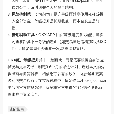
024年新增了“NFT持仓评分”，通过
zh-okzj.com.cn
关注
官方公告，及时调整个人的资产结构。
风险控制第一
：切勿为了提升等级而过度使用杠杆或投
入全部资金，等级提升是长期收益，而本金安全是前
提。
善用辅助工具
：OKX APP中的“等级进度条”功能，可实
时查看距离下一等级的差距（如交易量还需增加X万USD
T），建议每周至少查看一次,动态调整策略。
OKX账户等级提升
并非一蹴而就，而是需要根据自身资金
状况与交易习惯，制定3-6个月的渐进计划，通过本文的分
步指南与问答解析，相信您可以有的放矢，逐步解锁更高
级别的交易权益，在实践过程中，请始终以
zh-okzj.com.cn
平台的官方信息为准，远离非官方渠道的“代提升”服务,保
障账户与资金安全。
进阶指南