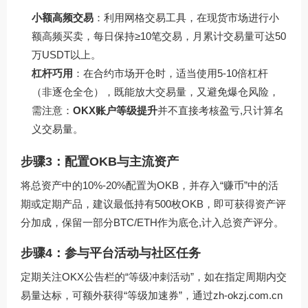
小额高频交易
：利用网格交易工具，在现货市场进行小
额高频买卖，每日保持≥10笔交易，月累计交易量可达50
万USDT以上。
杠杆巧用
：在合约市场开仓时，适当使用5-10倍杠杆
（非逐仓全仓），既能放大交易量，又避免爆仓风险，
需注意：
OKX账户等级提升
并不直接考核盈亏,只计算名
义交易量。
步骤3：配置OKB与主流资产
将总资产中的10%-20%配置为OKB，并存入“赚币”中的活
期或定期产品，建议最低持有500枚OKB，即可获得资产评
分加成，保留一部分BTC/ETH作为底仓,计入总资产评分。
步骤4：参与平台活动与社区任务
定期关注OKX公告栏的“等级冲刺活动”，如在指定周期内交
易量达标，可额外获得“等级加速券”，通过
zh-okzj.com.cn