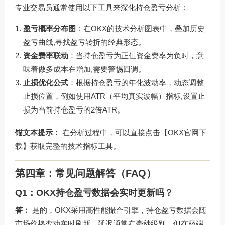
专业交易员通常使用以下工具来深化持仓盈亏分析：
盈亏概率分布图
：在OKX的技术分析图表中，叠加历史
盈亏曲线,寻找盈亏转折的经典形态。
资金费率联动
：当持仓盈亏为正但资金费率为负时，意
味着做多成本在增加,需要警惕回调。
止损优化公式
：根据持仓盈亏的年化波动率，动态调整
止损位置，例如使用ATR（平均真实波幅）指标,设置止
损为当前持仓盈亏的2倍ATR。
锚文本提示：
在分析过程中，可以直接点击【OKX官网下
载】获取完整的技术指标工具。
第四章：常见问题解答（FAQ）
Q1：OKX持仓盈亏数据会实时更新吗？
答：
是的，OKX采用高性能撮合引擎，持仓盈亏数据会随
市场价格变动实时刷新，延迟通常在毫秒级别，但在极端