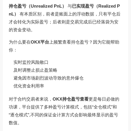
持仓盈亏（Unrealized PnL）
与
已实现盈亏（Realized P
nL）
有本质区别，前者是账面上的浮动数据，只有平仓后
才会转化为实际盈亏；后者则是交易完成后已经落袋为安
的资金变动。
为什么要在
OKX平台
上频繁查看持仓盈亏？因为它能帮助
你：
实时监控风险敞口
及时调整止损止盈策略
避免因市场剧烈波动导致的意外爆仓
优化资金利用率
对于合约交易者来说，
OKX持仓盈亏查看
更是每日必做的
功课，平台提供了多种盈亏计算模式，包括“全仓模式”和
“逐仓模式”,不同的保证金计算方式会影响最终显示的盈亏
数值。