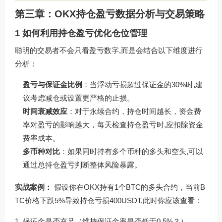
第三章：OKX持仓盈亏数据分析与交易策略
1 如何利用持仓盈亏优化仓位管理
聪明的交易者不会只看盈亏数字,而是会结合以下维度进行
分析：
盈亏与保证金比例
：当浮动亏损超过保证金的30%时,建
议考虑减仓或设置更严格的止损。
时间衰减效应
：对于永续合约，持仓时间越长，资金费
率对盈亏的影响越大，每天检查持仓盈亏时,应扣除资金
费率成本。
多币种对比
：如果同时持有多个币种的多头和空头,可以
通过总持仓盈亏判断整体风险暴露。
实战案例：
假设你在OKX持有1个BTC的多头合约，当前B
TC价格下跌5%导致持仓亏损400USDT,此时你应该查看：
保证金是否充足（维持保证金率是否低于0.5%？）