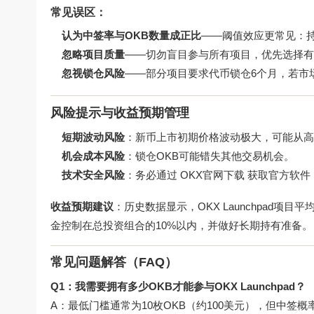
常见误区：
认为中签率与OKB数量成正比
——阈值效应更常见：
忽略项目质量
——切勿盲目参与所有项目，优先选择有
忽视锁仓风险
——部分项目要求代币锁仓6个月，若市
风险提示与收益预期管理
短期波动风险
：新币上市初期价格波动极大，可能从高
机会成本风险
：锁仓OKB可能错失其他交易机会。
技术安全风险
：务必通过
OKX官网下载
获取官方软件
收益预期建议
：历史数据显示，OKX Launchpad
金控制在总投资组合的10%以内，并做好长期持有准备。
常见问题解答（FAQ）
Q1：我需要拥有多少OKB才能参与OKX Launchpad？
A：最低门槛通常为10枚OKB（约100美元），但中签