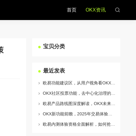
首页
OKX资讯
宝贝分类
策
最近发表
欧易功能建议区，从用户视角看OKX生态的迭代与进化
OKX社区投票功能，去中心化治理的核心动力与实战指南
欧易产品路线图深度解读，OKX未来的生态蓝图与战略布局
OKX新功能前瞻，2025年交易体验将迎来哪些颠覆性升级？
欧易内测体验资格全面解析，如何抢占OKX生态新机遇