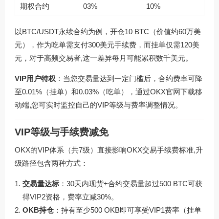
期权合约
03%
10%
以BTC/USDT永续合约为例，开仓10 BTC（价值约60万美
元），作为吃单需支付300美元手续费，而挂单仅需120美
元，对于高频交易者,这一差异每月可能累积数千美元。
VIP用户特权
：当您交易量达到一定门槛后，合约费率可降
至0.01%（挂单）和0.03%（吃单），通过
OKX官网下载
移
动端,您可实时监控自己的VIP等级与费率调整情况。
VIP等级与手续费减免
OKX的VIP体系（共7级）直接影响OKX交易手续费标准,升
级路径包含两种方式：
交易量达标
：30天内现货+合约交易量超过500 BTC可获
得VIP2资格，费率立减30%。
OKB持仓
：持有至少500 OKB即可享受VIP1费率（挂单