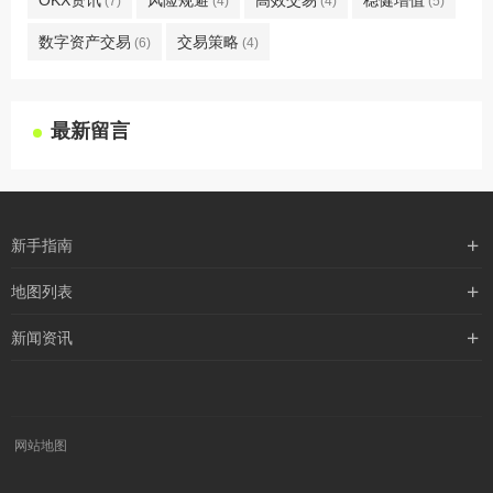
OKX资讯
风险规避
高效交易
稳健增值
(7)
(4)
(4)
(5)
数字资产交易
交易策略
(6)
(4)
最新留言
新手指南
购买流程
地图列表
支付方式
最新文章
新闻资讯
配送流程
xml地图
行业新闻
常见问题
txt地图
公司新闻
robots
网站地图
媒体新闻
公益活动