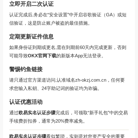
立即开启二次认证
认证完成后,务必在“安全设置”中开启谷歌验证（GA）或短
信验证，这是防止账户被盗的最佳措施。
定期更新证件信息
如果身份证到期或更名,需在到期前60天内完成更新，否则
可能导致
OKX官网下载
的新版本App无法登录。
警惕钓鱼链接
请只通过官方渠道访问,认准域名
zh-okzj.com.cn
，任何要
求您输入私钥、24字助记词的验证均为诈骗。
认证优惠活动
通过
欧易实名认证步骤
完成后，可领取“新手礼包”中的交易
手续费折扣券，通常为20%费率减免。
欧易实名认证步骤
看似繁琐，实则是对您资产安全的重要