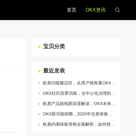
首页
OKX资讯
宝贝分类
最近发表
欧易功能建议区，从用户视角看OKX生态的迭代与进化
OKX社区投票功能，去中心化治理的核心动力与实战指南
欧易产品路线图深度解读，OKX未来的生态蓝图与战略布局
OKX新功能前瞻，2025年交易体验将迎来哪些颠覆性升级？
欧易内测体验资格全面解析，如何抢占OKX生态新机遇