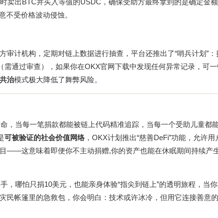
同时卖出BTC并买入等值的USDC，确保受助方最终拿到的是确定金
善意不受价格波动侵蚀。
ptic等第三方审计机构，定期对链上数据进行抽查，平台还推出了“哨兵计划”
限（需通过审查），如果你在
OKX官网下载
中发现任何异常记录，可一
共治
模式极大降低了舞弊风险。
革命，当每一笔捐款都能被链上代码精准追踪，当每一个受助儿童都
是
可被验证的社会价值网络
，OKX计划推出“慈善DeFi”功能，允许
目——这意味着即便你不主动捐赠,你的资产也能在休眠期间持续产
入手，哪怕只捐10美元，也能亲身体验“指尖到链上”的透明旅程，当
灾民帐篷里的急救包，你会明白：技术或许冰冷，但用它连接善意的