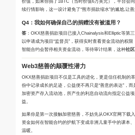
价值，如果你捐了1BTC（当时价值6万美元），平台会
续行情影响，这一设计避免了“熊市捐款缩水”的尴尬,让
Q4：我如何确保自己的捐赠没有被滥用？
答
：OKX慈善捐款项目已接入Chainalysis和Elli
以申请成为项目“监督员”，获得实时查看资金流动的权
智能合约会暂停相关资金流动，等待审计结果，这种
社区
Web3慈善的颠覆性潜力
OKX慈善捐款项目不仅是工具的进化，更是信任机制的
份中记录成长的足迹，公益便不再只是“善意的表达”，而
加密资产存入流动池，所产生的利息自动流向指定公益项
益。
如果你是第一次接触加密慈善，不妨先从
OKX官网下载
资金如何在智能合约的护航下变成非洲儿童手中的课本、
温暖。