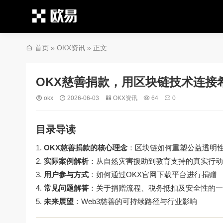
首页
»
OKX资讯
» 正文
OKX慈善捐款，用区块链技术连接
okx
2026-06-03
OKX资讯
64
0
目录导读
OKX慈善捐款的核心理念
：区块链如何重塑公益透明
实际案例解析
：从自然灾害援助到教育支持的真实行动
用户参与方式
：如何通过OKX官网下载平台进行捐赠
常见问题解答
：关于捐赠流程、税务抵扣及安全性的一
未来展望
：Web3慈善的可持续路径与行业影响