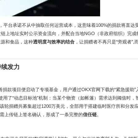
式，平台承诺不从中抽取任何运营成本，这意味着100%的捐款将直达
通过链上地址实时公示资金流向，并配合当地NGO（非政府组织）完成
水源和食品，这种
透明度与效率的结合
，让捐赠者不再只是“旁观者”,
持续发力
X慈善捐款项目便启动了专项基金，用户通过
OKX官网下载
的“紧急援助
台使用了“动态目标池”机制：当某个物资（如帐篷）需求达到阈值时，
该轮捐赠共募集超过1200万美元，全部用于搭建临时医疗所和分发
需上传链上签名确认，形成了一条完整的
信任链
。