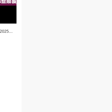
OKX新功能前瞻，2025年交易体验将迎来哪些颠覆性升级？