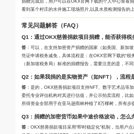
捐赠完成后，用户可以在
OKX官网下载
的个人中心查看捐
看到某个村庄的水井施工现场照片,以及水质检测报告的
常见问题解答（FAQ）
Q1：通过OKX慈善捐款项目捐赠，能否获得税
答
：可以，在支持加密资产捐赠的国家（如美国、新加坡
凭证申请税务减免，具体流程是：在
OKX官网下载
的“税
（新加坡税务局）标准的捐赠报告，需要注意的是，不同
Q2：如果我捐的是实物资产（如NFT），流程
答
：是的，OKX慈善捐款项目支持NFT、数字艺术品
委托专业评估机构对其进行估值，并公示拍卖流程，比如202
所得资金全部用于在亚马逊雨林种植了8万棵树，所有步
Q3：捐赠的加密货币如果中途价格波动，怎么
答
：OKX慈善捐款项目采用“即时稳定化”机制，当用户点