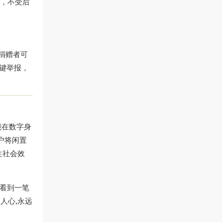
额，不受后
：捐赠者可
键举报，
能在数字身
用户将闲置
生社会效
你看到一笔
人心,永远