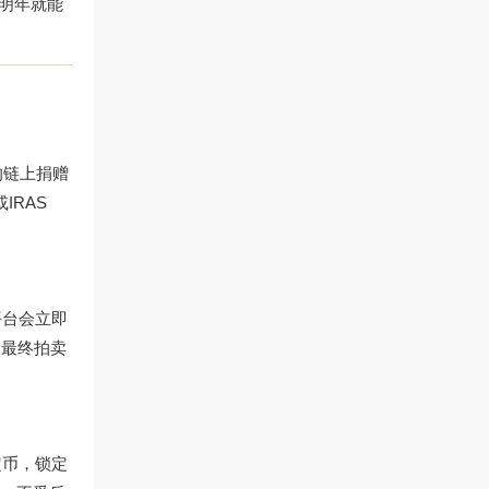
明年就能
的链上捐赠
IRAS
平台会立即
，最终拍卖
定币，锁定