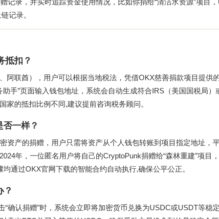
赠记录，并实时追踪资金使用情况，比如你捐给“清洁水资源”项目，
上链记录。
务抵扣？
、阿联酋），用户可以根据当地税法，凭借OKX慈善捐款项目提供
务助手”页面输入钱包地址，系统会自动生成符合IRS（美国国税局）或
国家的抵扣比例不同,建议提前咨询税务顾问。
是否一样？
等加密资产的捐赠，用户只需将资产从个人钱包转账到项目指定地址，
4年，一位匿名用户将自己的CryptoPunk捐赠给“森林重建”项目
骤均通过
OKX官网下载
的智能合约自动执行,确保公平公正。
办？
击“确认捐赠”时，系统会立即将加密货币兑换为USDC或USDT等稳