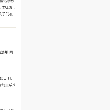
所偏远学校
具体班级，
孩子们在
法规,同
如ETH、
自动生成N