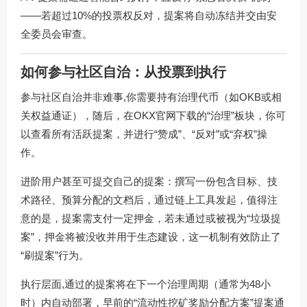
——若超过10%的投票权反对，提案将自动冻结并交由安
全委员会审查。
如何参与社区自治：从投票到执行
参与社区自治并非难事,你需要持有治理代币（如OKB或相
关权益通证），随后，在
OKX官网下载
的“治理”板块，你可
以查看所有活跃提案，并进行“赞成”、“反对”或“弃权”操
作。
进阶用户甚至可提交自己的提案：撰写一份包含目标、技
术路径、预算分配的文档后，通过链上工具发起，值得注
意的是，提案需支付一定押金，若未通过或被视为“垃圾提
案”，押金将被没收并用于生态建设，这一机制有效防止了
“刷提案”行为。
执行层面,通过的提案将在下一个治理周期（通常为48小
时）内自动部署，早前的“流动性挖矿奖励分配方案”提案通