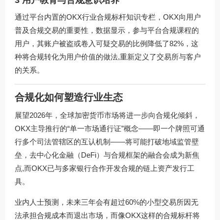
3 用户教育与合规意识培养
通过平台内置的
OKX行业合规标杆
知识专栏，OKX向用户
普及合规交易的重要性，数据显示，参与平台合规课程的
用户，其账户被盗或卷入可疑交易的比例降低了82%，这
种将合规转化为用户价值的做法,重新定义了交易所与客户
的关系。
合规化如何塑造行业生态
展望2026年，全球加密货币市场将进一步向合规化倾斜，
OKX主导推行的“单一市场通行证”概念——即一个牌照可通
行多个司法管辖区的互认机制——将可能打破地域监管壁
垒，去中心化金融（DeFi）与合规框架的融合会成为新焦
点,而OKX已与多家银行合作开发合规的链上资产发行工
具。
业内人士预测，未来三年会有超过60%的小型交易所因无
法承担合规成本而退出市场，而像OKX这样的合规标杆将