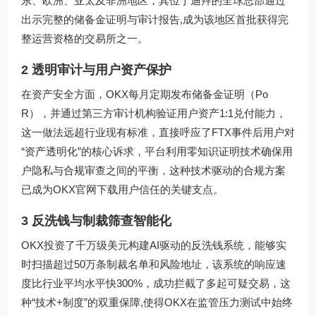
东、欧洲、亚太及非洲地区，其位于迪拜的全球总部通过
出示完整的储备金证明与审计报告,成为该地区首批获得完
整运营资格的交易所之一。
2 透明审计与用户资产保护
在资产安全方面，OKX每月定期发布储备金证明（Po
R），并通过第三方审计机构验证用户资产1:1兑付能力，
这一做法远超行业现有标准，直接呼应了FTX事件后用户对
“资产透明化”的核心诉求，平台利用零知识证明技术确保用
户隐私与合规审查之间的平衡，这种技术驱动的合规方案
已成为
OKX官网下载
用户信任的关键支点。
3 反洗钱与制裁筛查智能化
OKX投资了千万级美元构建AI驱动的反洗钱系统，能够实
时扫描超过50万条制裁名单和风险地址，该系统的响应速
度比行业平均水平快300%，成功拦截了多起可疑交易，这
种“技术+制度”的双重保障,使得OKX在监管压力测试中始终