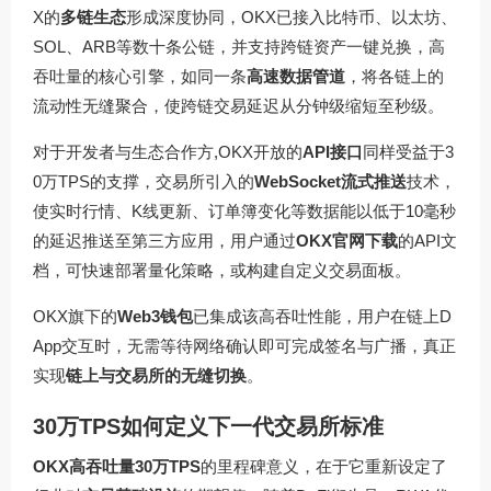
X的
多链生态
形成深度协同，OKX已接入比特币、以太坊、
SOL、ARB等数十条公链，并支持跨链资产一键兑换，高
吞吐量的核心引擎，如同一条
高速数据管道
，将各链上的
流动性无缝聚合，使跨链交易延迟从分钟级缩短至秒级。
对于开发者与生态合作方,OKX开放的
API接口
同样受益于3
0万TPS的支撑，交易所引入的
WebSocket流式推送
技术，
使实时行情、K线更新、订单簿变化等数据能以低于10毫秒
的延迟推送至第三方应用，用户通过
OKX官网下载
的API文
档，可快速部署量化策略，或构建自定义交易面板。
OKX旗下的
Web3钱包
已集成该高吞吐性能，用户在链上D
App交互时，无需等待网络确认即可完成签名与广播，真正
实现
链上与交易所的无缝切换
。
30万TPS如何定义下一代交易所标准
OKX高吞吐量30万TPS
的里程碑意义，在于它重新设定了