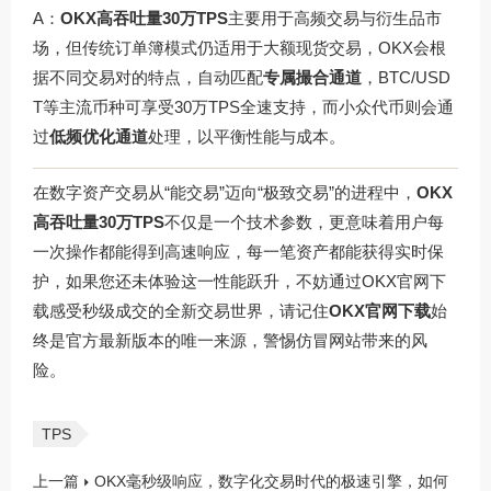
A：
OKX高吞吐量30万TPS
主要用于高频交易与衍生品市
场，但传统订单簿模式仍适用于大额现货交易，OKX会根
据不同交易对的特点，自动匹配
专属撮合通道
，BTC/USD
T等主流币种可享受30万TPS全速支持，而小众代币则会通
过
低频优化通道
处理，以平衡性能与成本。
在数字资产交易从“能交易”迈向“极致交易”的进程中，
OKX
高吞吐量30万TPS
不仅是一个技术参数，更意味着用户每
一次操作都能得到高速响应，每一笔资产都能获得实时保
护，如果您还未体验这一性能跃升，不妨通过
OKX官网下
载
感受秒级成交的全新交易世界，请记住
OKX官网下载
始
终是官方最新版本的唯一来源，警惕仿冒网站带来的风
险。
TPS
上一篇
OKX毫秒级响应，数字化交易时代的极速引擎，如何