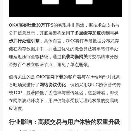
OKX高吞吐量30万TPS
的实现并非偶然，据技术白皮书与
公开信息显示，其底层架构采用了
多层缓存加速机制
与
异
步并行处理引擎
，具体而言，OKX将订单簿数据分布式存
储在内存数据库中，并通过优化的撮合算法将单笔订单处
理延迟压缩至微秒级，通过
负载均衡网关
将交易请求分散
至数百个独立验证节点，避免了单点瓶颈。
值得关注的是,
OKX官网下载
的客户端与Web端均针对此高
吞吐场景进行了
网络协议优化
，例如采用QUIC协议替代传
统TCP，显著降低了丢包率与重传延迟，这意味着，即便
在网络波动环境下，用户仍能享受接近理论极限的交易响
应速度。
行业影响：高频交易与用户体验的双重升级