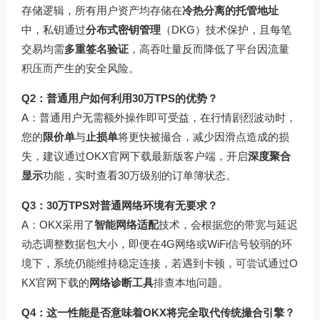
存储逻辑，所有用户资产均存储在
冷热分离的托管地址
中，私钥通过
分布式密钥管理
（DKG）技术保护，且每笔
交易均需
多重签名验证
，高吞吐量反而降低了平台因流量
积压而产生的安全风险。
Q2：普通用户如何利用30万TPS的优势？
A：普通用户无需额外操作即可受益，在行情剧烈波动时，
您的
限价单
与
止损单
将更快被撮合，减少因滑点造成的损
失，建议通过
OKX官网下载
最新版客户端，开启
深度聚合
显示
功能，实时查看30万级别的订单簿状态。
Q3：30万TPS对普通网络环境有无要求？
A：OKX采用了
智能网络适配
技术，会根据您的带宽与延迟
动态调整数据包大小，即便在4G网络或WiFi信号较弱的环
境下，系统仍能维持稳定连接，若遇到卡顿，可尝试通过
O
KX官网下载
的
网络诊断工具
排查本地问题。
Q4：这一性能是否意味着OKX将完全取代传统撮合引擎？