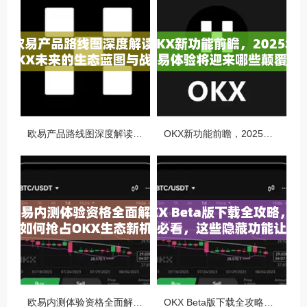
欧易产品路线图深度解读，OKX未来的生态蓝图与战略布局
OKX新功能前瞻，2025年交易体验将迎来哪些颠覆性升级？
欧易内测体验资格全面解析，如何抢占OKX生态新机遇
OKX Beta版下载全攻略，新手必看，这些隐藏功能让你交易效率翻倍