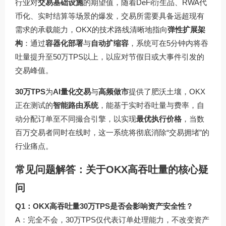
行业对
交易基础设施
的期望值，随着DeFi衍生品、RWA代
币化、实时结算等场景的爆发，交易所需要具备远超现有
需求的承载能力，OKX的技术路线清晰地指向
弹性扩展架
构
：通过
容器化部署
与
自动扩缩容
，系统可在5分钟内将吞
吐量提升至50万TPS以上，以应对节假日或大事件引发的
交易峰值。
30万TPS
为
AI量化交易
与
高频做市
提供了肥沃土壤，OKX
正在测试的
智能路由系统
，能基于实时吞吐量与费率，自
动分配订单至不同撮合引擎，以实现
最优执行价格
，当数
百万交易者同时在线时，这一系统将彻底消除“交易拥堵”的
行业痛点。
常见问题解答：关于OKX高吞吐量的核心疑
问
Q1：OKX高吞吐量30万TPS是否会影响资产安全性？
A：完全不会，30万TPS仅代表订单处理能力，不改变资产