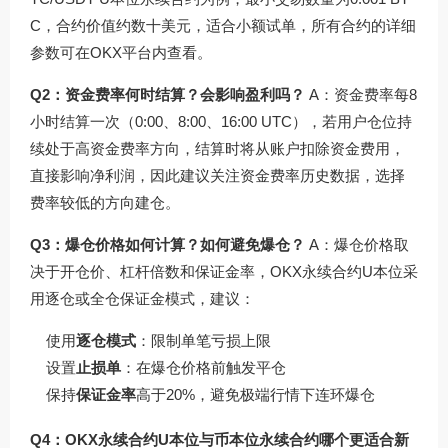
C，合约价值约数十美元，适合小额试单，所有合约的详细
参数可在OKX平台内查看。
Q2：资金费率何时结算？会影响盈利吗？
A：资金费率每8
小时结算一次（0:00、8:00、16:00 UTC），若用户仓位持
续处于高资金费率方向，结算时将从账户扣除资金费用，
直接影响净利润，因此建议关注资金费率历史数据，选择
费率较低的方向建仓。
Q3：爆仓价格如何计算？如何避免爆仓？
A：爆仓价格取
决于开仓价、杠杆倍数和保证金率，OKX永续合约U本位采
用逐仓或全仓保证金模式，建议：
使用
逐仓模式
：限制单笔亏损上限
设置
止损单
：在爆仓价格前触发平仓
保持
保证金率
高于20%，避免极端行情下连环爆仓
Q4：OKX永续合约U本位与币本位永续合约哪个更适合新