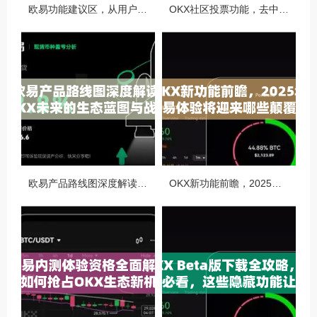
欧易功能建议区，从用户视角看OKX生态的迭代与进化
OKX社区投票功能，去中心化治理的核心动力与实战指南
欧易产品路线图深度解读，OKX未来的生态蓝图与战略布局
OKX新功能前瞻，2025年交易体验将迎来哪些颠覆性升级？