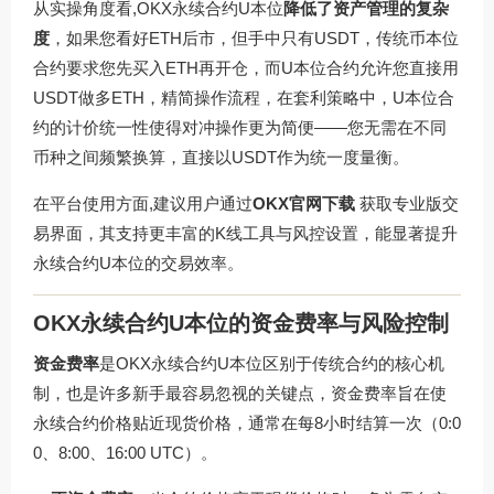
从实操角度看,OKX永续合约U本位
降低了资产管理的复杂
度
，如果您看好ETH后市，但手中只有USDT，传统币本位
合约要求您先买入ETH再开仓，而U本位合约允许您直接用
USDT做多ETH，精简操作流程，在套利策略中，U本位合
约的计价统一性使得对冲操作更为简便——您无需在不同
币种之间频繁换算，直接以USDT作为统一度量衡。
在平台使用方面,建议用户通过
OKX官网下载
获取专业版交
易界面，其支持更丰富的K线工具与风控设置，能显著提升
永续合约U本位的交易效率。
OKX永续合约U本位的资金费率与风险控制
资金费率
是OKX永续合约U本位区别于传统合约的核心机
制，也是许多新手最容易忽视的关键点，资金费率旨在使
永续合约价格贴近现货价格，通常在每8小时结算一次（0:0
0、8:00、16:00 UTC）。