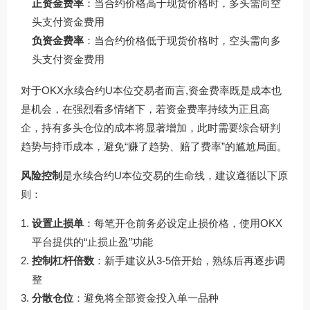
正资金费率
：当合约价格高于现货价格时，多头需向空
头支付资金费用
负资金费率
：当合约价格低于现货价格时，空头需向多
头支付资金费用
对于OKX永续合约U本位交易者而言,资金费率既是成本也
是机会，在强烈看多情绪下，若资金费率持续为正且高
企，持有多头仓位的成本将显著增加，此时需要综合研判
趋势与持币成本，避免“赚了趋势、赔了费率”的尴尬局面。
风险控制
是永续合约U本位交易的生命线，建议遵循以下原
则：
设置止损单
：每笔开仓前务必设定止损价格，使用OKX
平台提供的“止损止盈”功能
控制杠杆倍数
：新手建议从3-5倍开始，熟练后再逐步调
整
分散仓位
：避免将全部资金投入单一品种