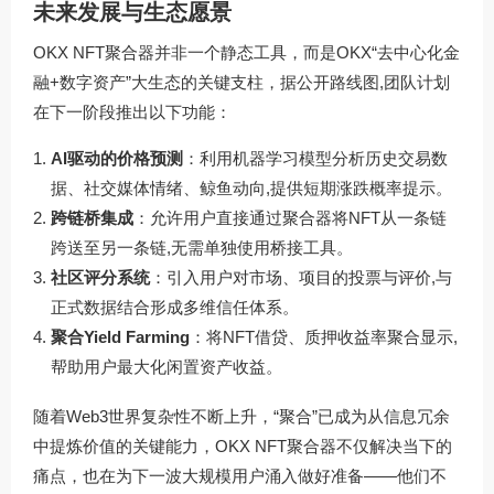
未来发展与生态愿景
OKX NFT聚合器并非一个静态工具，而是OKX“去中心化金
融+数字资产”大生态的关键支柱，据公开路线图,团队计划
在下一阶段推出以下功能：
AI驱动的价格预测
：利用机器学习模型分析历史交易数
据、社交媒体情绪、鲸鱼动向,提供短期涨跌概率提示。
跨链桥集成
：允许用户直接通过聚合器将NFT从一条链
跨送至另一条链,无需单独使用桥接工具。
社区评分系统
：引入用户对市场、项目的投票与评价,与
正式数据结合形成多维信任体系。
聚合Yield Farming
：将NFT借贷、质押收益率聚合显示,
帮助用户最大化闲置资产收益。
随着Web3世界复杂性不断上升，“聚合”已成为从信息冗余
中提炼价值的关键能力，OKX NFT聚合器不仅解决当下的
痛点，也在为下一波大规模用户涌入做好准备——他们不