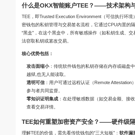
什么是OKX智能账户TEE？——技术架构
TEE，即Trusted Execution Environme
密钱包的私钥管理与交易签名流程，它通过CPU内置的隔离区域（
“黑盒”，在这个黑盒中，所有敏感操作（如私钥生成、
法窃取私钥或篡改交易。
核心优势包括：
攻击面缩小
：传统软件钱包的私钥存储在内存或磁盘中，
越狱,也无人能读取。
透明可信
：用户可通过远程认证（Remote Attest
参与者共同监督。
零知识证明集成
：在处理敏感数据（如交易金额、接收地
查看交易详情。
TEE如何重塑加密资产安全？——硬件级
理解TEE的价值，需先看传统钱包的“三大短板”：
软件漏