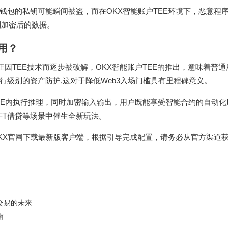
钱包的私钥可能瞬间被盗，而在OKX智能账户TEE环境下，恶意程
到加密后的数据。
用？
正因TEE技术而逐步被破解，OKX智能账户TEE的推出，意味着普
银行级别的资产防护,这对于降低Web3入场门槛具有里程碑意义。
在TEE内执行推理，同时加密输入输出，用户既能享受智能合约的自动
NFT借贷等场景中催生全新玩法。
OKX官网下载最新版客户端，根据引导完成配置，请务必从官方渠道
交易的未来
南