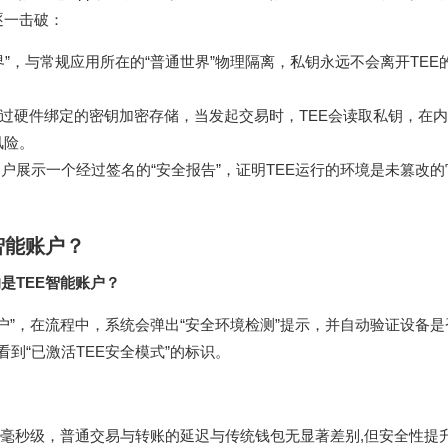
逐一击破：
”，与常规应用所在的“普通世界”物理隔离，私钥永远不会离开TEE的
通过硬件绑定的密钥加密存储，当发起交易时，TEE会读取私钥，在
风险。
用户展示一个经过签名的“安全报告”，证明TEE运行的环境是未篡改
智能账户？
是TEE智能账户？
账户”，在流程中，系统会弹出“安全环境检测”提示，并自动验证设备是
，您会看到“已激活TEE安全模式”的标识。
在毫秒级，普通交易与转账的延迟与传统钱包无显著差别,但安全性提