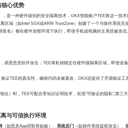
与核心优势
nt（可信执行环境），是一种硬件级别的安全隔离技术，OKX智能账户TEE将这一技
如Intel SGX或ARM TrustZone）创建了一个与操作系统
交易签名）都在硬件加密环境下执行，即使手机或电脑的主系统被攻击
易受恶意软件攻击；TEE将私钥锁定在硬件级隔离区域，即使设备被
ation）验证TEE的真实性，确保代码未被篡改，OKX还提供了开源验证工
址）时，TEE可配合零知识证明技术，实现“可验证的隐私”,第三
隔离与可信执行环境
洞
（如恶意App窃取剪贴板）、
系统后门
（如操作系统提权攻击）、