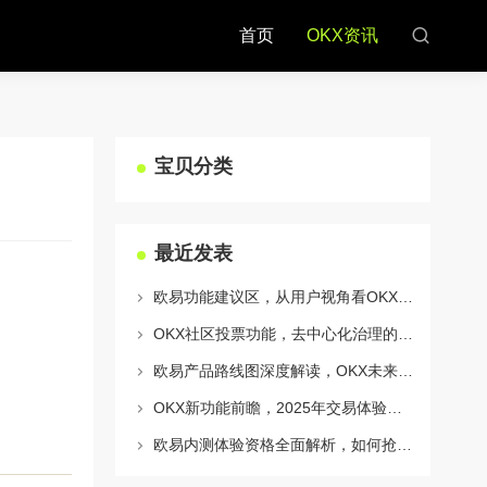
首页
OKX资讯
宝贝分类
最近发表
欧易功能建议区，从用户视角看OKX生态的迭代与进化
OKX社区投票功能，去中心化治理的核心动力与实战指南
欧易产品路线图深度解读，OKX未来的生态蓝图与战略布局
OKX新功能前瞻，2025年交易体验将迎来哪些颠覆性升级？
欧易内测体验资格全面解析，如何抢占OKX生态新机遇