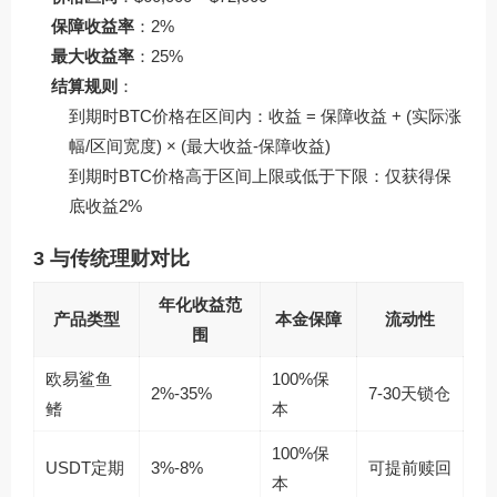
保障收益率
：2%
最大收益率
：25%
结算规则
：
到期时BTC价格在区间内：收益 = 保障收益 + (实际涨
幅/区间宽度) × (最大收益-保障收益)
到期时BTC价格高于区间上限或低于下限：仅获得保
底收益2%
3 与传统理财对比
年化收益范
产品类型
本金保障
流动性
围
欧易鲨鱼
100%保
2%-35%
7-30天锁仓
鳍
本
100%保
USDT定期
3%-8%
可提前赎回
本