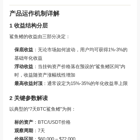
产品运作机制详解
1 收益结构分层
鲨鱼鳍的收益由三部分决定：
保底收益
：无论市场如何波动，用户均可获得1%-3%的
基础年化收益
浮动收益
：当挂钩资产价格落在预设的“鲨鱼鳍区间”内
时，收益随资产涨幅线性增加
最高收益封顶
：通常设定为15%-35%的年化收益率上限
2 关键参数解读
以典型的“7天BTC鲨鱼鳍”为例：
标的资产
：BTC/USDT价格
观察周期
：7天
价格区间
：$60,000 – $72,000