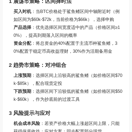
1 震荡市策略：区间择时法
买入时机
：当BTC价格处于鲨鱼鳍区间中轴附近时（例
如区间为$60k-$72k，当前价格为$66k），选择申购
产品选择
：优先选择区间宽度适中的产品（价格区间≥1
0%），提高到期落入区间的概率
资金分配
：将总资金的40%配置于主流币种鲨鱼鳍，3
0%配置于稳定币高收益理财，30%作为活期备用金
2 趋势市策略：对冲组合
上涨预期
：选择区间上沿较高的鲨鱼鳍（如价格区间$70
k-$85k），配合现货定投
下跌预期
：选择区间下沿较低的鲨鱼鳍（如价格区间$50
k-$60k），作为抄底前的过渡工具
3 风险提示与应对
机会成本风险
：若资产价格大幅上涨超区间上限，只能
获得保底收益；应对方案：同步配置部分现货