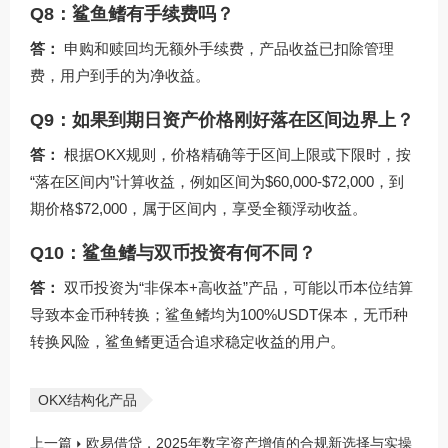
Q8：鲨鱼鳍有手续费吗？
答：
申购和赎回均无额外手续费，产品收益已扣除管理
费，用户到手的为净收益。
Q9：如果到期日资产价格刚好落在区间边界上？
答：
根据OKX规则，价格精确等于区间上限或下限时，按
“落在区间内”计算收益，例如区间为$60,000-$72,000，到
期价格$72,000，属于区间内，享受全额浮动收益。
Q10：鲨鱼鳍与双币投资有何不同？
答：
双币投资为“非保本+高收益”产品，可能以币本位结算
导致本金币种转换；鲨鱼鳍均为100%USDT保本，无币种
转换风险，鲨鱼鳍更适合追求稳定收益的用户。
OKX结构化产品
上一篇
欧易借贷，2025年数字资产增值的合规新选择与实操