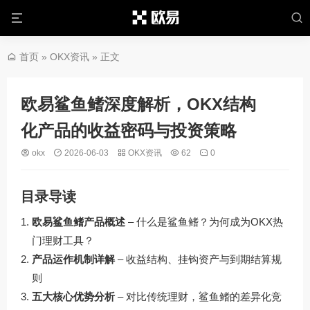
首页
»
OKX资讯
» 正文
欧易鲨鱼鳍深度解析，OKX结构
化产品的收益密码与投资策略
okx
2026-06-03
OKX资讯
62
0
目录导读
欧易鲨鱼鳍产品概述
– 什么是鲨鱼鳍？为何成为OKX热
门理财工具？
产品运作机制详解
– 收益结构、挂钩资产与到期结算规
则
五大核心优势分析
– 对比传统理财，鲨鱼鳍的差异化竞