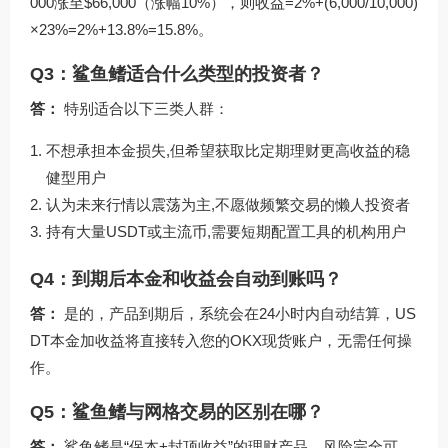
000涨至$66,000（涨幅10%），则收益=2%+(6,000/10,000)
×23%=2%+13.8%=15.8%。
Q3：鲨鱼鳍适合什么类型的投资者？
答：
特别适合以下三类人群：
不想承担本金损失,但希望获取比定期理财更高收益的稳
健型用户
认为未来行情以震荡为主,不愿做频繁交易的懒人投资者
持有大量USDT或主流币,需要短期配置工具的机构用户
Q4：到期后本金和收益会自动到账吗？
答：
是的，产品到期后，系统会在24小时内自动结算，US
DT本金加收益将直接转入您的OKX现货账户，无需任何操
作。
Q5：鲨鱼鳍与网格交易的区别在哪？
答：
鲨鱼鳍是“保本+封顶收益”的理财产品，风险完全可