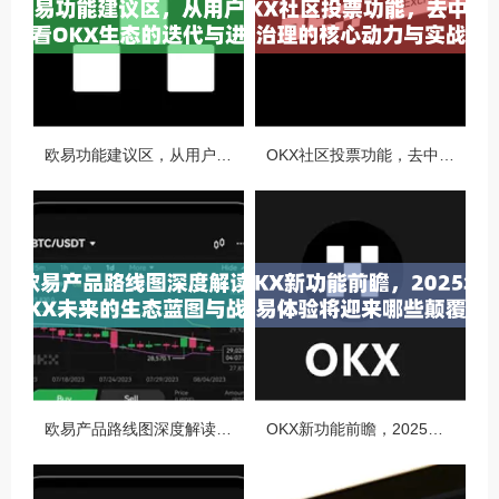
欧易功能建议区，从用户视角看OKX生态的迭代与进化
OKX社区投票功能，去中心化治理的核心动力与实战指南
欧易产品路线图深度解读，OKX未来的生态蓝图与战略布局
OKX新功能前瞻，2025年交易体验将迎来哪些颠覆性升级？