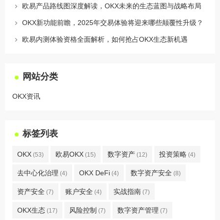
欧易产品路线图深度解读，OKX未来的生态蓝图与战略布局
OKX新功能前瞻，2025年交易体验将迎来哪些颠覆性升级？
欧易内测体验资格全面解析，如何抢占OKX生态新机遇
网站分类
OKX资讯
标签列表
OKX
欧易OKX
数字资产
投资策略
(53)
(15)
(12)
(4)
去中心化治理
OKX DeFi
数字资产安全
(4)
(4)
(8)
资产安全
账户安全
实战指南
(7)
(4)
(7)
OKX生态
风险控制
数字资产管理
(17)
(7)
(7)