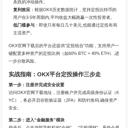
杀跌的冲动操作。
复利效应
：根据OKX历史数据统计，坚持定投比特币的
用户在3-5年周期内,平均收益大幅跑赢一次性投资者。
低门槛参与
：即使只有每日几十美元,也能通过定投布局
主流资产。
OKX官网下载
后的平台还提供“定投组合”功能，支持用户一
键配置多种资产的定投比例（如60% BTC + 40% ETH）,进
一步分散风险。
实战指南：OKX平台定投操作三步走
第一步：注册并完成安全设置
访问
OKX官网下载
地址，注册账户并完成高级身份认证（K
YC），务必开启谷歌验证器（2FA）和防钓鱼码,确保资产
安全。
第二步：进入“金融服务”模块
登录后，点击顶部导航栏的“金融” → “定投理财”，系统会展