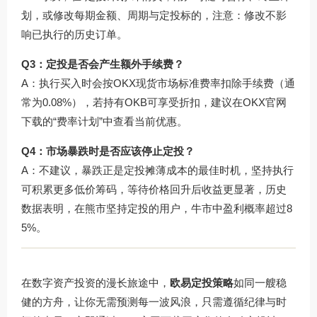
划，或修改每期金额、周期与定投标的，注意：修改不影
响已执行的历史订单。
Q3：定投是否会产生额外手续费？
A：执行买入时会按OKX现货市场标准费率扣除手续费（通
常为0.08%），若持有OKB可享受折扣，建议在
OKX官网
下载
的“费率计划”中查看当前优惠。
Q4：市场暴跌时是否应该停止定投？
A：不建议，暴跌正是定投摊薄成本的最佳时机，坚持执行
可积累更多低价筹码，等待价格回升后收益更显著，历史
数据表明，在熊市坚持定投的用户，牛市中盈利概率超过8
5%。
在数字资产投资的漫长旅途中，
欧易定投策略
如同一艘稳
健的方舟，让你无需预测每一波风浪，只需遵循纪律与时