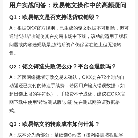
用户实战问答：欧易铭文操作中的高频疑问
Q1：欧易铭文是否支持退货或销毁？
A
：根据OKX官方规则，已生成的铭文数据不可删除，但可
通过“冻结”功能使其在交易市场中下线，该功能适用于版权
问题或内容违规场景,冻结后资产仍保留在链上但无法转
售。
Q2：铭文铸造失败怎么办？平台会退款吗？
A
：若因网络拥堵导致交易未确认，OKX会在72小时内自
动返还已支付的铸造手续费，若因用户输入错误数据（如
超出链上限的字符数），手续费不予退还，建议在
OKX官
网下载
中使用“铸造测试版”功能,先在测试网验证数据格
式。
Q3：欧易铭文的转账成本如何计算？
A
：成本分为两部分：基础链Gas费（按网络拥堵程度浮