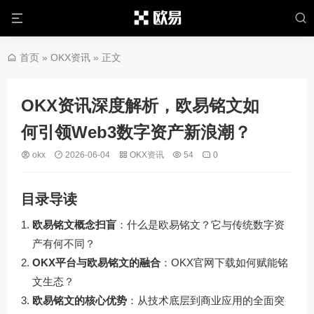
首页
»
OKX资讯
» 正文
OKX资讯深度解析，欧易铭文如
何引领Web3数字资产新浪潮？
okx
2026-06-04
OKX资讯
54
0
目录导读
欧易铭文概念扫盲
：什么是欧易铭文？它与传统数字资
产有何不同？
OKX平台与欧易铭文的融合
：OKX官网下载如何赋能铭
文生态？
欧易铭文的核心优势
：从技术底层到商业应用的全面突