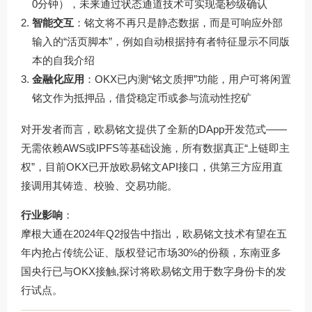
0分钟），未来通过状态通道技术可实现毫秒级确认
智能交互
：铭文将不再只是静态数据，而是可响应外部
输入的“活页脚本”，例如自动根据持有者特征显示不同版
本的自我介绍
金融化应用
：OKX已内测“铭文质押”功能，用户可将闲置
铭文作为抵押品，借贷稳定币或参与流动性挖矿
对开发者而言，欧易铭文提供了全新的DApp开发范式——
无需依赖AWS或IPFS等基础设施，所有数据真正“上链即主
权”，目前OKX已开放欧易铭文API接口，供第三方应用直
接调用其铸造、校验、交易功能。
行业影响
：
摩根大通在2024年Q2报告中指出，欧易铭文技术有望在五
年内抢占传统公证、版权登记市场30%的份额，东南亚多
国央行已与OKX接触,探讨将欧易铭文用于数字身份卡的发
行试点。