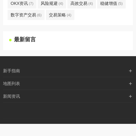
OKX资讯
风险规避
高效交易
稳健增值
(7)
(4)
(4)
(5)
数字资产交易
交易策略
(6)
(4)
最新留言
新手指南
购买流程
地图列表
支付方式
最新文章
新闻资讯
配送流程
xml地图
行业新闻
常见问题
txt地图
公司新闻
robots
网站地图
媒体新闻