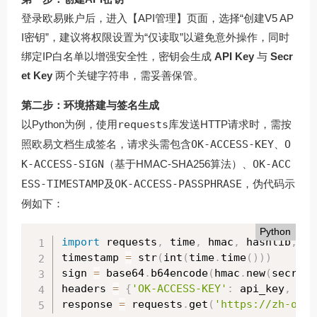
登录欧易账户后，进入【API管理】页面，选择“创建V5 AP
I密钥”，建议将权限设置为“仅读取”以避免意外操作，同时
绑定IP白名单以增强安全性，密钥会生成
API Key
与
Secr
et Key
两个关键字符串，需妥善保管。
第二步：环境搭建与签名生成
以Python为例，使用
requests
库发送HTTP请求时，需按
照欧易文档生成签名，请求头需包含
OK-ACCESS-KEY
、
O
K-ACCESS-SIGN
（基于HMAC-SHA256算法）、
OK-ACC
ESS-TIMESTAMP
及
OK-ACCESS-PASSPHRASE
，伪代码示
例如下：
Python
import
 requests
,
 time
,
 hmac
,
 hashlib
,
 ba
timestamp 
=
 str
(
int
(
time
.
time
(
)
)
)
sign 
=
 base64
.
b64encode
(
hmac
.
new
(
secret_
headers 
=
{
'OK-ACCESS-KEY'
:
 api_key
,
'OK
response 
=
 requests
.
get
(
'https://zh-okzj