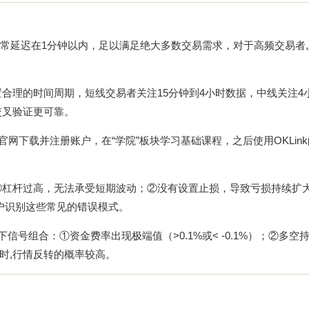
据通常延迟在1分钟以内，足以满足绝大多数交易需求，对于高频交易者
合理的时间周期，短线交易者关注15分钟到4小时数据，中线关注4
交叉验证更可靠。
X官网下载
并注册账户，在“学院”板块学习基础课程，之后使用OKLin
①杠杆过高，无法承受短期波动；②没有设置止损，导致亏损持续扩
用户识别这些常见的错误模式。
下信号组合：①资金费率出现极端值（>0.1%或< -0.1%）；②多空
时,行情反转的概率较高。