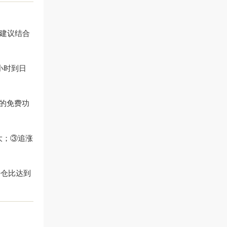
,建议结合
小时到日
k的免费功
大；③追涨
持仓比达到