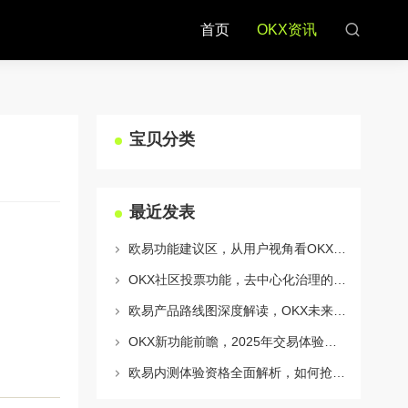
首页
OKX资讯
宝贝分类
最近发表
欧易功能建议区，从用户视角看OKX生态的迭代与进化
OKX社区投票功能，去中心化治理的核心动力与实战指南
欧易产品路线图深度解读，OKX未来的生态蓝图与战略布局
OKX新功能前瞻，2025年交易体验将迎来哪些颠覆性升级？
欧易内测体验资格全面解析，如何抢占OKX生态新机遇