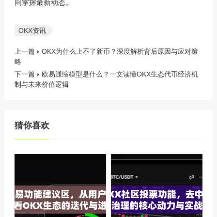
间掌握最新动态。
OKX资讯
上一篇
OKX为什么上不了新币？深度解析背后原因与应对策
略
下一篇
欧易通缩模型是什么？一文读懂OKX生态代币经济机
制与未来价值逻辑
猜你喜欢