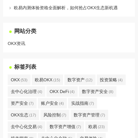
欧易内测体验资格全面解析，如何抢占OKX生态新机遇
网站分类
OKX资讯
标签列表
OKX
欧易OKX
数字资产
投资策略
(53)
(15)
(12)
(4)
去中心化治理
OKX DeFi
数字资产安全
(4)
(4)
(8)
资产安全
账户安全
实战指南
(7)
(4)
(7)
OKX生态
风险控制
数字资产管理
(17)
(7)
(7)
去中心化交易
数字资产增值
欧易
(4)
(7)
(23)