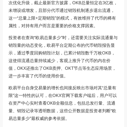
次优化升级，截止最新官方披露，OKB总量恒定在3亿枚，
未增设或增发，且部分代币通过销毁机制逐步退出流通，
这一“总量上限+定期销毁”的模式，有效维持了代币的稀有
属性，对持有用户而言是重要的价格支撑因素。
投资者在查询“欧易总量多少”时，还需要关注实际流通量与
销毁量的动态变化，欧易平台定期公布的代币销毁报告显
示，通过季度回购销毁计划，已累计销毁数千万枚OKB，
这使得流通总量持续减少，客观上推升了代币的内在价
值，OKX还推出了OKB质押、OKT节点等生态应用场景，
进一步丰富了代币的使用价值。
欧易平台自身交易量的增长也间接反映出市场对其“总量有
限”这一特性的认可，在
OKX官网下载
客户端后，用户可以
在资产中心实时查看OKB全额信息，包括总发行量、流通
量、销毁记录等透明数据，这些公开数据是投资者判断“欧
易总量多少”最权威的参考依据。