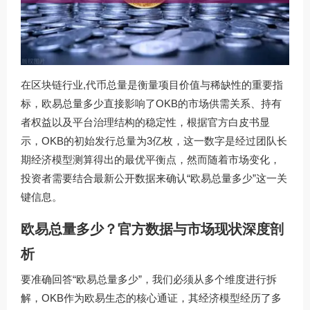
在区块链行业,代币总量是衡量项目价值与稀缺性的重要指
标，欧易总量多少直接影响了OKB的市场供需关系、持有
者权益以及平台治理结构的稳定性，根据官方白皮书显
示，OKB的初始发行总量为3亿枚，这一数字是经过团队长
期经济模型测算得出的最优平衡点，然而随着市场变化，
投资者需要结合最新公开数据来确认“欧易总量多少”这一关
键信息。
欧易总量多少？官方数据与市场现状深度剖
析
要准确回答“欧易总量多少”，我们必须从多个维度进行拆
解，OKB作为欧易生态的核心通证，其经济模型经历了多