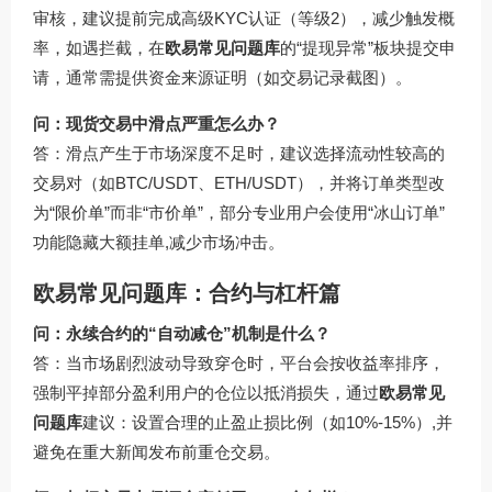
审核，建议提前完成高级KYC认证（等级2），减少触发概
率，如遇拦截，在
欧易常见问题库
的“提现异常”板块提交申
请，通常需提供资金来源证明（如交易记录截图）。
问：现货交易中滑点严重怎么办？
答：滑点产生于市场深度不足时，建议选择流动性较高的
交易对（如BTC/USDT、ETH/USDT），并将订单类型改
为“限价单”而非“市价单”，部分专业用户会使用“冰山订单”
功能隐藏大额挂单,减少市场冲击。
欧易常见问题库：合约与杠杆篇
问：永续合约的“自动减仓”机制是什么？
答：当市场剧烈波动导致穿仓时，平台会按收益率排序，
强制平掉部分盈利用户的仓位以抵消损失，通过
欧易常见
问题库
建议：设置合理的止盈止损比例（如10%-15%）,并
避免在重大新闻发布前重仓交易。