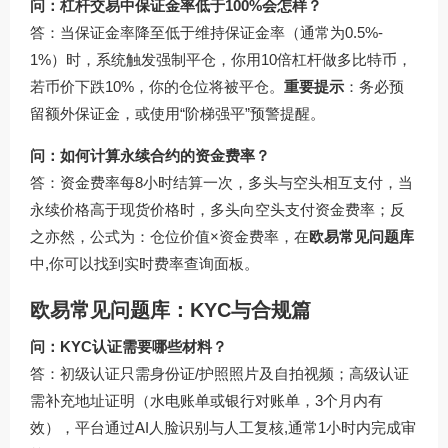
问：杠杆交易中保证金率低于100%会怎样？
答：当保证金率降至低于维持保证金率（通常为0.5%-
1%）时，系统触发强制平仓，你用10倍杠杆做多比特币，
若币价下跌10%，你的仓位将被平仓。
重要提示
：务必预
留额外保证金，或使用“阶梯强平”预警提醒。
问：如何计算永续合约的资金费率？
答：资金费率每8小时结算一次，多头与空头相互支付，当
永续价格高于现货价格时，多头向空头支付资金费率；反
之亦然，公式为：仓位价值×资金费率，在
欧易常见问题库
中,你可以找到实时费率查询面板。
欧易常见问题库：KYC与合规篇
问：KYC认证需要哪些材料？
答：初级认证只需身份证/护照照片及自拍视频；高级认证
需补充地址证明（水电账单或银行对账单，3个月内有
效），平台通过AI人脸识别与人工复核,通常1小时内完成审