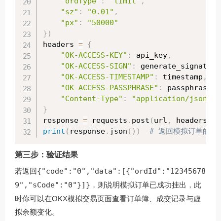
"ordType"
:
"limit"
,
"sz"
:
"0.01"
,
"px"
:
"50000"
}
)
headers 
=
{
"OK-ACCESS-KEY"
:
 api_key
,
"OK-ACCESS-SIGN"
:
 generate_signature
"OK-ACCESS-TIMESTAMP"
:
 timestamp
,
"OK-ACCESS-PASSPHRASE"
:
 passphrase
,
"Content-Type"
:
"application/json"
}
response 
=
 requests
.
post
(
url
,
 headers
=
he
print
(
response
.
json
(
)
)
# 返回模拟订单的I
第三步：验证结果
若返回
{"code":"0","data":[{"ordId":"12345678
9","sCode":"0"}]}
，则说明模拟订单已成功挂出，此
时你可以在OKX模拟交易页面查看订单簿、成交记录与虚
拟余额变化。