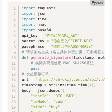
Python
import
import
import
import
import
 base64

api_key 
=
"你自己的API_KEY"
secret_key 
=
"你自己的SECRET_KEY"
passphrase 
=
"你自己的PASSPHRASE"
# 请求签名生成（略去具体加密步骤，可参考官方文
def
generate_signature
(
timestamp
,
 method
# 实际实现需使用HMAC-SHA256算法
pass
# 发起模拟订单
url 
=
"https://zh-okzj.com.cn/api/v5/tra
timestamp 
=
 str
(
int
(
time
.
time
(
)
)
)
body 
=
 json
.
dumps
(
{
"instId"
:
"BTC-USDT"
,
"tdMode"
:
"cash"
,
"side"
:
"buy"
,