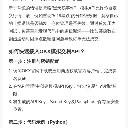
新手常犯的错误是忽略“黑天鹅事件”，模拟API允许你自定
义行情回放，例如重现“5·19暴跌”的分钟级数据，观察自己
的止损逻辑是否触发、仓位管理是否失效，通过反复压力
测试，你甚至能发现代码中的逻辑漏洞——比如某函数在
剧烈波动时因浮点数精度问题导致订单无法成交。
如何快速接入OKX模拟交易API？
第一步：注册与密钥配置
访问
OKX官网下载
或应用商店获取官方客户端，完成实
名认证。
在“API管理”中创建模拟API Key，勾选“交易”与“读取”权
限。
将生成的API Key、Secret Key及Passphrase保存至安全
位置。
第二步：代码示例（Python）