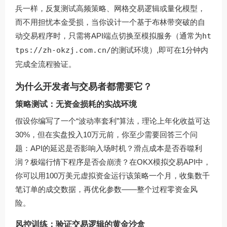
兵一样，反复测试高频策略、网格交易逻辑或量化模型，
而不用担忧本金受损，当你设计一个基于布林带突破的自
动交易程序时，只需将API端点切换至模拟服务（通常为
ht
tps://zh-okzj.com.cn/
的测试环境）,即可在1分钟内
完成全流程验证。
为什么开发者与交易者都需要它？
策略测试：无资金损耗的实战环境
假设你编写了一个“波动率套利”算法，理论上年化收益可达
30%，但在实盘投入10万元前，你至少需要回答三个问
题：API的延迟是否影响入场时机？滑点成本是否吞噬利
润？极端行情下程序是否会崩溃？在OKX模拟交易API中，
你可以用100万美元虚拟资金运行该策略一个月，收集数千
笔订单的成交数据，再优化参数——整个过程零资金风
险。
风控训练：验证交易逻辑的黄金沙盒