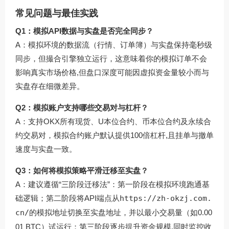
常见问题与最佳实践
Q1：模拟API数据与实盘是否完全同步？
A：模拟环境的数据流（行情、订单簿）与实盘保持毫秒级
同步，但撮合引擎独立运行，这意味着你的模拟订单不会
影响真实市场价格,但盘口深度可能因虚拟资金量较小而与
实盘存在细微差异。
Q2：模拟账户支持哪些交易对与杠杆？
A：支持OKX所有现货、U本位合约、币本位合约及永续合
约交易对，模拟合约账户默认提供100倍杠杆,且挂单与撤单
速度与实盘一致。
Q3：如何将模拟策略平滑迁移至实盘？
A：建议遵循“三阶段迁移法”：第一阶段在模拟环境跑通基
础逻辑；第二阶段将API端点从
https://zh-okzj.com.
cn/
的模拟地址切换至实盘地址，并以最小交易量（如0.00
01 BTC）试运行；第三阶段逐步提升资金规模,同时监控收