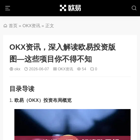
首页
»
OKX资讯
» 正文
OKX资讯，深入解读欧易投资版
图—这些项目你不得不知
okx
2026-06-07
OKX资讯
54
0
目录导读
欧易（OKX）投资布局概览