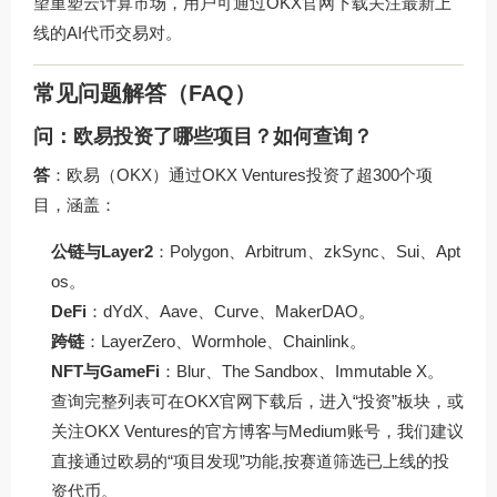
望重塑云计算市场，用户可通过
OKX官网下载
关注最新上
线的AI代币交易对。
常见问题解答（FAQ）
问：欧易投资了哪些项目？如何查询？
答
：欧易（OKX）通过OKX Ventures投资了超300个项
目，涵盖：
公链与Layer2
：Polygon、Arbitrum、zkSync、Sui、Apt
os。
DeFi
：dYdX、Aave、Curve、MakerDAO。
跨链
：LayerZero、Wormhole、Chainlink。
NFT与GameFi
：Blur、The Sandbox、Immutable X。
查询完整列表可在
OKX官网下载
后，进入“投资”板块，或
关注OKX Ventures的官方博客与Medium账号，我们建议
直接通过欧易的“项目发现”功能,按赛道筛选已上线的投
资代币。