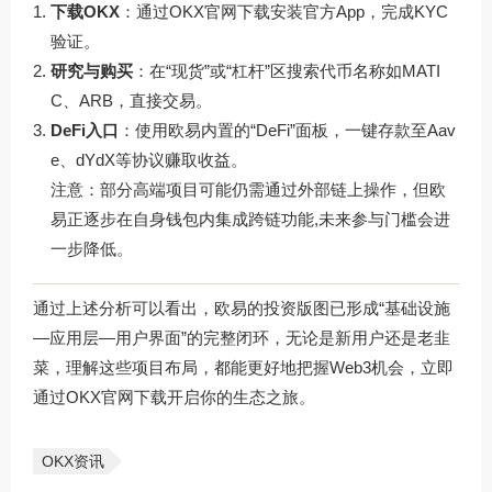
下载OKX
：通过
OKX官网下载
安装官方App，完成KYC
验证。
研究与购买
：在“现货”或“杠杆”区搜索代币名称如MATI
C、ARB，直接交易。
DeFi入口
：使用欧易内置的“DeFi”面板，一键存款至Aav
e、dYdX等协议赚取收益。
注意：部分高端项目可能仍需通过外部链上操作，但欧
易正逐步在自身钱包内集成跨链功能,未来参与门槛会进
一步降低。
通过上述分析可以看出，欧易的投资版图已形成“基础设施
—应用层—用户界面”的完整闭环，无论是新用户还是老韭
菜，理解这些项目布局，都能更好地把握Web3机会，立即
通过
OKX官网下载
开启你的生态之旅。
OKX资讯