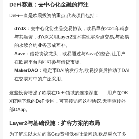
DeFi赛道：去中心化金融的押注
DeFi一直是欧易投资的重点,代表项目包括：
dYdX
：去中心化衍生品交易协议，欧易早在2021年就参
与其融资，dYdX采用Layer2技术实现零滑点交易,与欧易
的永续合约业务形成互补。
Aave
：借贷协议龙头，欧易通过与Aave的整合,让用户
在欧易平台内即可参与借贷市场。
MakerDAO
：稳定币DAI的发行方,欧易投资后推动了DAI
在交易对中的广泛采用。
这些投资增强了欧易在DeFi领域的连接深度——用户在
OK
X官网下载
的DeFi专区，可直接访问这些协议,无需跳转外
部DApp。
Layer2与基础设施：扩容方案的布局
为了解决以太坊的高Gas费和低吞吐量问题,欧易重仓了多