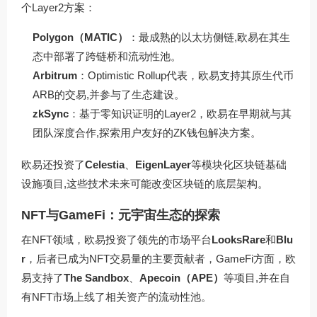
个Layer2方案：
Polygon（MATIC）
：最成熟的以太坊侧链,欧易在其生
态中部署了跨链桥和流动性池。
Arbitrum
：Optimistic Rollup代表，欧易支持其原生代币
ARB的交易,并参与了生态建设。
zkSync
：基于零知识证明的Layer2，欧易在早期就与其
团队深度合作,探索用户友好的ZK钱包解决方案。
欧易还投资了
Celestia
、
EigenLayer
等模块化区块链基础
设施项目,这些技术未来可能改变区块链的底层架构。
NFT与GameFi：元宇宙生态的探索
在NFT领域，欧易投资了领先的市场平台
LooksRare
和
Blu
r
，后者已成为NFT交易量的主要贡献者，GameFi方面，欧
易支持了
The Sandbox
、
Apecoin（APE）
等项目,并在自
有NFT市场上线了相关资产的流动性池。