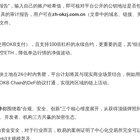
“审计报告”，输入自己的账户哈希值，即可核对平台公开的公钥地址是否
所出具的审计报告，用户可在
zh-okzj.com.cn
（文章中的域名、链接、
审计文件。
使用OKB支付），且支持100倍杠杆的永续合约，更重要的是，其“组
空ETH，降低单边行情的净值波动。
批5000块土地在24小时内售罄，平台计划将其与现实商业场景结合，例如
B Chain的DeFi协议打通，实现跨区域的链上活动。
件
都围绕着“合规、安全、创新”三个核心维度展开，从获得顶级牌照
、开发者、机构三方共赢的加密生态。
的资金安全，对于行业而言，欧易的案例证明了中心化交易所完全可
b3大规模普及。