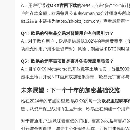
A：用户可通过
OKX官网下载
的APP，点击“资产”->
户的存款余额，欧易每月公布由Armanino会计师事务
做成锚文本链接为https://zh-okzj.com.cn/）查看最新
Q4：欧易的衍生品交易对普通用户有何吸引力？
A：对于散户用户，欧易提供最低0.02%的手续费费率（
功能允许用户用少量资产对冲风险，例如做多BTC同时做
Q5：欧易的元宇宙项目是否具备实际应用场景？
A：目前OKX Metaverse已开放数字土地拍卖，首
虚拟土地并开设NFT画廊或加密俱乐部，欧易元宇宙将与OK
未来展望：下一个十年的加密基础设施
站在2024年的节点回望,欧易OKX的每一次
欧易里程碑事
链，从资产保卫战到衍生品升级，欧易正在构建一个用户
对于普通用户,这意味着更低的门槛、更高的收益与更好
创新与合规自律，与去中心化理念共存，并反过来推动We