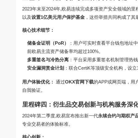
2023年末至2024年,欧易连续完成多项资产安全领域的
以及
设置1亿美元用户保护基金
，这些举措共同构成了其
核心技术细节：
储备金证明（PoR）
：用户可实时查看平台钱包地址中B
前欧易主流资产储备率均超过100%。
多重签名与冷热分离
：平台采用多重签名机制管理热钱
安全漏洞赏金计划
：联合CertiK等顶级安全机构，设
用户体验优化：
通过
OKX官网下载
的APP或网页端，用
自我验证。
里程碑四：衍生品交易创新与机构服务深
2024年第二季度,欧易宣布推出新一代
永续合约与期权产
专业交易者的体验标准。
核心创新：