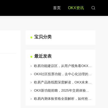
首页
OKX资讯
宝贝分类
最近发表
欧易功能建议区，从用户视角看OKX生态的迭代与进化
OKX社区投票功能，去中心化治理的核心动力与实战指南
欧易产品路线图深度解读，OKX未来的生态蓝图与战略布局
OKX新功能前瞻，2025年交易体验将迎来哪些颠覆性升级？
欧易内测体验资格全面解析，如何抢占OKX生态新机遇