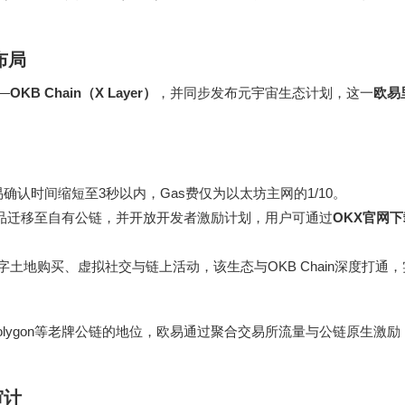
布局
—
OKB Chain（X Layer）
，并同步发布元宇宙生态计划，这一
欧易
技术，交易确认时间缩短至3秒以内，Gas费仅为以太坊主网的1/10。
核心产品迁移至自有公链，并开放开发者激励计划，用户可通过
OKX官网下
支持数字土地购买、虚拟社交与链上活动，该生态与OKB Chain深度打通
in与Polygon等老牌公链的地位，欧易通过聚合交易所流量与公链原生激
审计