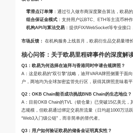
零滑点订单簿
：通过引入做市商深度聚合算法，欧易的大
组合保证金模式
：支持用户以BTC、ETH等主流币种
机构API与算法交易
：提供FIX/WebSocket等专
市场反馈：
在机构服务上线首月，欧易衍生品交易量增长
核心问答：关于欧易里程碑事件的深度解
Q1：欧易为何选择在迪拜与香港同时申请合规牌照？
A：这是欧易的“双引擎”战略，迪拜VARA牌照侧重于
户，两地均为全球加密监管先行区，获得其牌照意味着平
Q2：OKB Chain能否成功挑战BNB Chain的生态地位？
A：目前OKB Chain的TVL（锁仓量）已突破15亿美元，
态规模，但欧易通过绑定交易所流量（日均超1000万
“Web3入门级公链”，而非简单的替代者。
Q3：用户如何验证欧易的储备金证明真实性？