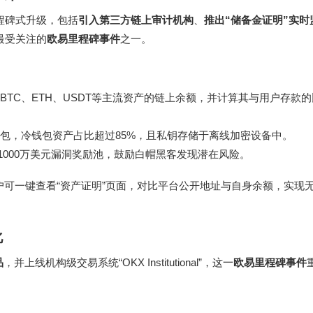
里程碑式升级，包括
引入第三方链上审计机构
、
推出“储备金证明”实时
最受关注的
欧易里程碑事件
之一。
TC、ETH、USDT等主流资产的链上余额，并计算其与用户存款
包，冷钱包资产占比超过85%，且私钥存储于离线加密设备中。
立1000万美元漏洞奖励池，鼓励白帽黑客发现潜在风险。
户可一键查看“资产证明”页面，对比平台公开地址与自身余额，实现
化
品
，并上线机构级交易系统“OKX Institutional”，这一
欧易里程碑事件