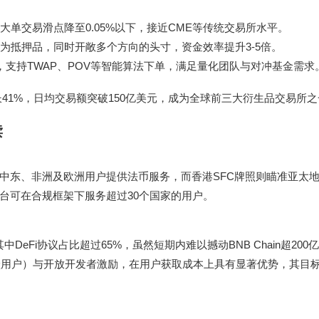
单交易滑点降至0.05%以下，接近CME等传统交易所水平。
作为抵押品，同时开敞多个方向的头寸，资金效率提升3-5倍。
业接口，支持TWAP、POV等智能算法下单，满足量化团队与对冲基金需求
41%，日均交易额突破150亿美元，成为全球前三大衍生品交易所之
读
面向中东、非洲及欧洲用户提供法币服务，而香港SFC牌照则瞄准亚太
台可在合规框架下服务超过30个国家的用户。
其中DeFi协议占比超过65%，虽然短期内难以撼动BNB Chain超20
活跃用户）与开放开发者激励，在用户获取成本上具有显著优势，其目