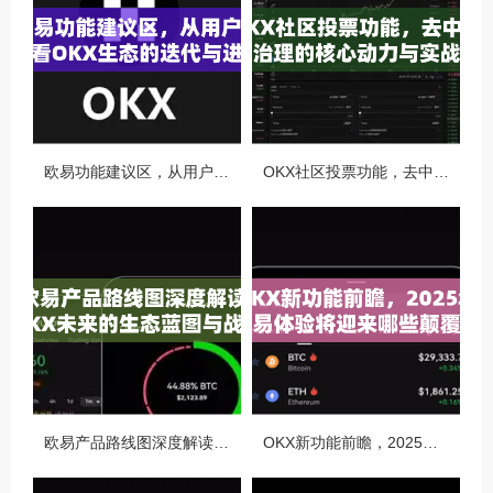
欧易功能建议区，从用户视角看OKX生态的迭代与进化
OKX社区投票功能，去中心化治理的核心动力与实战指南
欧易产品路线图深度解读，OKX未来的生态蓝图与战略布局
OKX新功能前瞻，2025年交易体验将迎来哪些颠覆性升级？