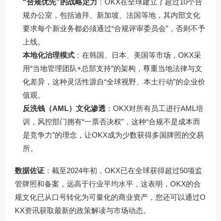
“合规优先”的战略定力
：OKX在全球建立了超过10个合
规办公室，包括迪拜、新加坡、法国等地，其内部文化
要求每个新业务都必须通过“合规评审委员会”，否则不予
上线。
本地化治理模式
：在韩国、日本、美国等市场，OKX采
用“当地管理团队+总部支持”的架构，尊重当地法律与文
化差异，这种灵活性源自“全球视野、本土行动”的企业价
值观。
反洗钱（AML）文化渗透
：OKX对所有员工进行AML培
训，风控部门拥有“一票否决权”，这种“合规不是成本而
是竞争力”的理念，让OKX成为少数获得多国牌照的交易
所。
数据佐证
：截至2024年初，OKX已在全球获得超过50项监
管牌照和备案，远高于行业平均水平，这表明，OKX的合
规文化已从口号转化为可量化的商业资产，您还可以通过
O
KX资讯
获取最新的政策解读与市场动态。