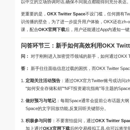
以中立的立场协调对话,确保不同观点都能得到充分表达
更重要的是，
OKX Twitter Space
不设门槛，任何拥有Tw
识传播的壁垒，为了进一步提升用户体验，OKX还在
zh-o
课，配合
OKX官网下载
后，用户还能通过App内通知一键加
问答环节三：新手如何高效利用OKX Twitt
问：
对于刚刚进入加密货币领域的新手，如何通过OKX Twit
答：
新手往往面临信息过载的困扰，而OKX Twitter S
定期关注活动预告
：通过OKX官方Twitter账号或访问
zh
“如何安全存储私钥”“NFT投资避坑指南”等主题的Spac
做好预习与笔记
：每期Space通常会提前公布话题大纲
Space的文字回放功能,反复回听关键部分。
积极参与问答
：不要害怕提问，通过
OKX Twitter Spa
加上通过
OKX官网下载
后的交易模拟工具,你可以将学