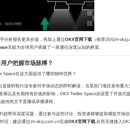
手分析报告更具价值，再加上通过
OKX官网下载
（推荐访问
zh-okzj
pace
无疑为全球用户搭建了一座通往深度认知的桥梁。
何助力用户把握市场脉搏？
er Space在这方面提供了哪些独特优势？
式，用户可以直接听取行业专家对市场动态的即时解读，当某热门项目发布重
以及长期持有价值的影响，OKX Twitter Space还设置了开放式
远超传统文字直播或录播课程。
eFi趋势等深度话题，通过参与这些讨论，投资者能够提前捕捉市场
对话，建议通过
zh-okzj.com.cn
完成
OKX官网下载
,从而无缝接入OK