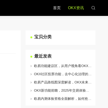
首页
OKX资讯
宝贝分类
最近发表
欧易功能建议区，从用户视角看OKX生态的迭代与进化
OKX社区投票功能，去中心化治理的核心动力与实战指南
欧易产品路线图深度解读，OKX未来的生态蓝图与战略布局
OKX新功能前瞻，2025年交易体验将迎来哪些颠覆性升级？
欧易内测体验资格全面解析，如何抢占OKX生态新机遇