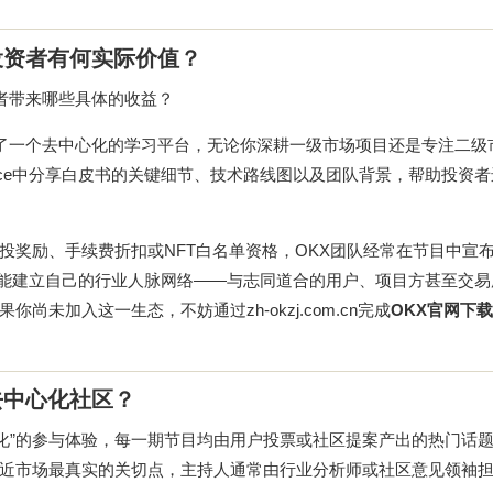
e对投资者有何实际价值？
为投资者带来哪些具体的收益？
的，它提供了一个去中心化的学习平台，无论你深耕一级市场项目还是专注二
ce中分享白皮书的关键细节、技术路线图以及团队背景，帮助投资
空投奖励、手续费折扣或NFT白名单资格，OKX团队经常在节目中宣
还能建立自己的行业人脉网络——与志同道合的用户、项目方甚至交
果你尚未加入这一生态，不妨通过
zh-okzj.com.cn
完成
OKX官网下载
构建去中心化社区？
调“去中心化”的参与体验，每一期节目均由用户投票或社区提案产出的热门话
近市场最真实的关切点，主持人通常由行业分析师或社区意见领袖