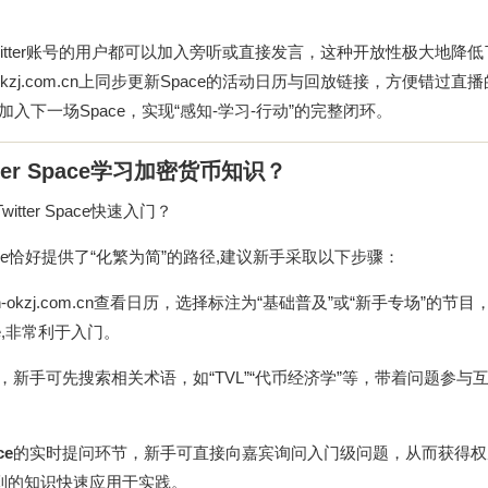
。
itter账号的用户都可以加入旁听或直接发言，这种开放性极大地降
kzj.com.cn
上同步更新Space的活动日历与回放链接，方便错过直
入下一场Space，实现“感知-学习-行动”的完整闭环。
er Space学习加密货币知识？
ter Space快速入门？
pace恰好提供了“化繁为简”的路径,建议新手采取以下步骤：
-okzj.com.cn
查看日历，选择标注为“基础普及”或“新手专场”的节目
e,非常利于入门。
，新手可先搜索相关术语，如“TVL”“代币经济学”等，带着问题参与
ce
的实时提问环节，新手可直接向嘉宾询问入门级问题，从而获得权
到的知识快速应用于实践。