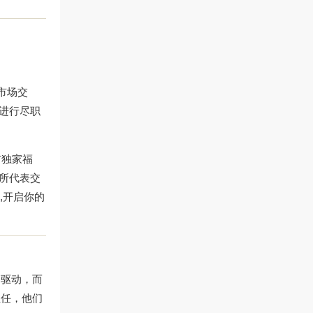
级市场交
者进行尽职
布独家福
易所代表交
,开启你的
题驱动，而
担任，他们