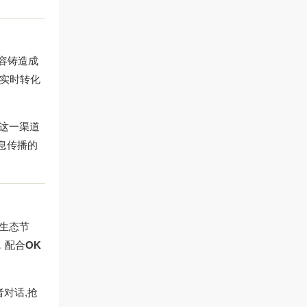
内容铸造成
馈实时转化
这一渠道
信息传播的
生态节
，配合
OK
者对话,抢