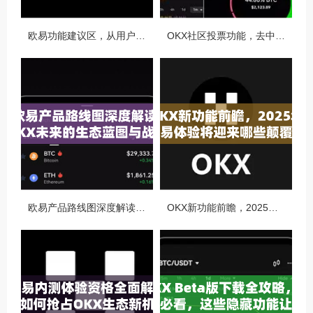
欧易功能建议区，从用户视角看OKX生态的迭代与进化
OKX社区投票功能，去中心化治理的核心动力与实战指南
欧易产品路线图深度解读，OKX未来的生态蓝图与战略布局
OKX新功能前瞻，2025年交易体验将迎来哪些颠覆性升级？