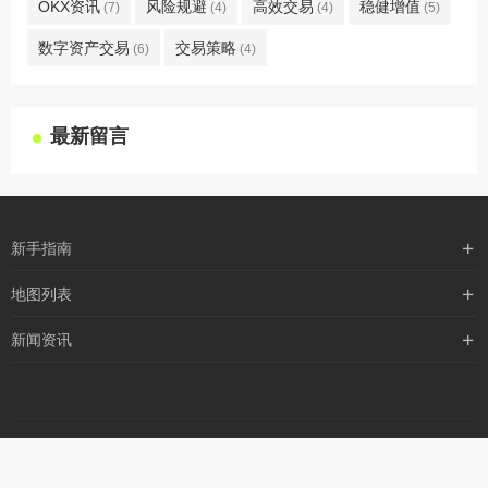
OKX资讯
风险规避
高效交易
稳健增值
(7)
(4)
(4)
(5)
数字资产交易
交易策略
(6)
(4)
最新留言
新手指南
购买流程
地图列表
支付方式
最新文章
新闻资讯
配送流程
xml地图
行业新闻
常见问题
txt地图
公司新闻
robots
网站地图
媒体新闻
公益活动