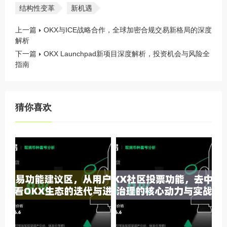
结构性变革
新机遇
上一篇
OKX与ICE战略合作，全球加密合规交易新格局的深度
解析
下一篇
OKX Launchpad新项目深度解析，投资机会与风险全
指南
猜你喜欢