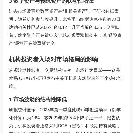
3 数字资产与传统资产的联动性增强
过去市场常宣称数字资产是“非相关资产”，但研报数据表
明，随着机构参与度提升，比特币与纳斯达克指数的30日
滚动相关性已从2022年的0.12上升至当前的0.35，这意味
着，数字资产正在被纳入全球宏观看涨框架中，其“避险资
产”属性正在被重新定义。
机构投资者入场对市场格局的影响
宏观流动性转变、交易结构演变、市场行为重塑——这是
欧易 OKX行业研报发布中关于机构入场影响的三个核心维
度。
1 市场波动的结构性降低
研报统计显示，2025年第一季度比特币季度波动率（以年
化计算）为48%，较2021年的95%下降了近一半，报告认
为，机构投资者通常采用DCA（定投）和长期持有策略，