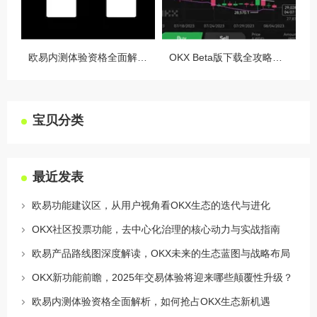
欧易内测体验资格全面解析，如何抢占OKX生态新机遇
OKX Beta版下载全攻略，新手必看，这些隐藏功能让你交易效率翻倍
宝贝分类
最近发表
欧易功能建议区，从用户视角看OKX生态的迭代与进化
OKX社区投票功能，去中心化治理的核心动力与实战指南
欧易产品路线图深度解读，OKX未来的生态蓝图与战略布局
OKX新功能前瞻，2025年交易体验将迎来哪些颠覆性升级？
欧易内测体验资格全面解析，如何抢占OKX生态新机遇