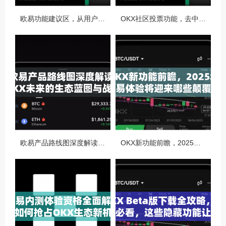
欧易功能建议区，从用户视角看OKX生态的迭代与进化
OKX社区投票功能，去中心化治理的核心动力与实战指南
欧易产品路线图深度解读，OKX未来的生态蓝图与战略布局
OKX新功能前瞻，2025年交易体验将迎来哪些颠覆性升级？