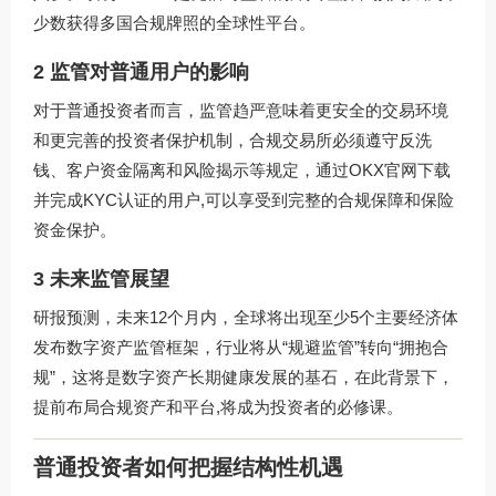
少数获得多国合规牌照的全球性平台。
2 监管对普通用户的影响
对于普通投资者而言，监管趋严意味着更安全的交易环境
和更完善的投资者保护机制，合规交易所必须遵守反洗
钱、客户资金隔离和风险揭示等规定，通过OKX官网下载
并完成KYC认证的用户,可以享受到完整的合规保障和保险
资金保护。
3 未来监管展望
研报预测，未来12个月内，全球将出现至少5个主要经济体
发布数字资产监管框架，行业将从“规避监管”转向“拥抱合
规”，这将是数字资产长期健康发展的基石，在此背景下，
提前布局合规资产和平台,将成为投资者的必修课。
普通投资者如何把握结构性机遇