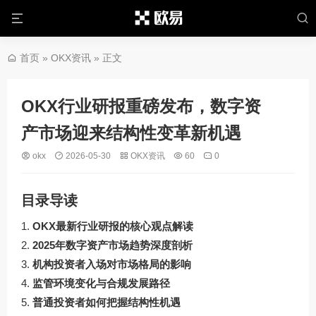
首页
»
OKX资讯
» 正文
OKX行业研报重磅发布，数字资
产市场迎来结构性变革新机遇
okx
2026-05-30
OKX资讯
60
0
目录导读
OKX最新行业研报的核心观点解读
2025年数字资产市场趋势深度剖析
机构投资者入场对市场格局的影响
监管环境变化与合规发展路径
普通投资者如何把握结构性机遇