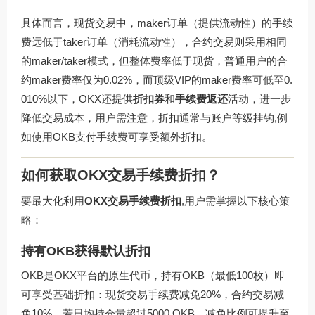
具体而言，现货交易中，maker订单（提供流动性）的手续
费远低于taker订单（消耗流动性），合约交易则采用相同
的maker/taker模式，但整体费率低于现货，普通用户的合
约maker费率仅为0.02%，而顶级VIP的maker费率可低至0.
010%以下，OKX还提供
折扣券
和
手续费返还
活动，进一步
降低交易成本，用户需注意，折扣通常与账户等级挂钩,例
如使用OKB支付手续费可享受额外折扣。
如何获取OKX交易手续费折扣？
要最大化利用
OKX交易手续费折扣
,用户需掌握以下核心策
略：
持有OKB获得默认折扣
OKB是OKX平台的原生代币，持有OKB（最低100枚）即
可享受基础折扣：现货交易手续费减免20%，合约交易减
免10%，若日均持仓量超过5000 OKB，减免比例可提升至