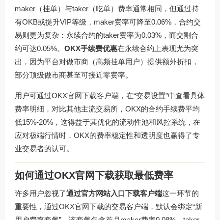
maker（挂单）与taker（吃单）费率通常相同，但通过持
有OKB或提升VIP等级，maker费率可降至0.06%，合约交
易则更为复杂：永续合约的taker费率为0.03%，而交割合
约可达0.05%。
OKX手续费优惠
在永续合约上表现尤为突
出，因为平台对做市商（高频挂单用户）提供额外折扣，
部分顶级做市商甚至可接近零费率。
用户可通过
OKX官网下载
客户端，在“交易设置”中查看具体
费率明细，对比其他主流交易所，OKX的合约手续费平均
低15%-20%，这得益于其优化的流动性池和风控系统，在
应对极端行情时，OKX的费率稳定性和透明度也赢得了专
业交易者的认可。
如何通过OKX官网下载获取最低费率
许多用户忽视了
通过官方网站入口下载客户端
这一环节的
重要性，通过
OKX官网下载
的交易客户端，默认会绑定“新
用户费率套餐”，该套餐包含首月maker费率0.08%、taker